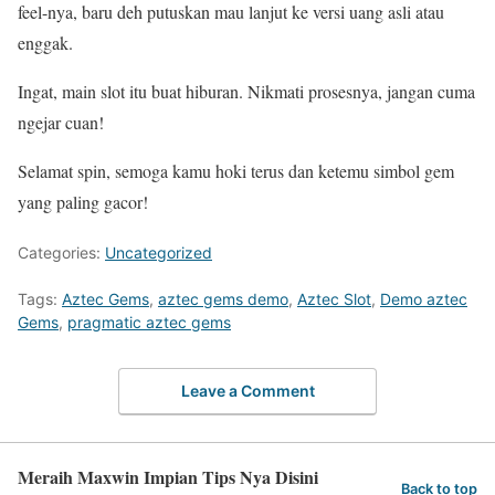
feel-nya, baru deh putuskan mau lanjut ke versi uang asli atau
enggak.
Ingat, main slot itu buat hiburan. Nikmati prosesnya, jangan cuma
ngejar cuan!
Selamat spin, semoga kamu hoki terus dan ketemu simbol gem
yang paling gacor!
Categories:
Uncategorized
Tags:
Aztec Gems
,
aztec gems demo
,
Aztec Slot
,
Demo aztec
Gems
,
pragmatic aztec gems
Leave a Comment
Meraih Maxwin Impian Tips Nya Disini
Back to top