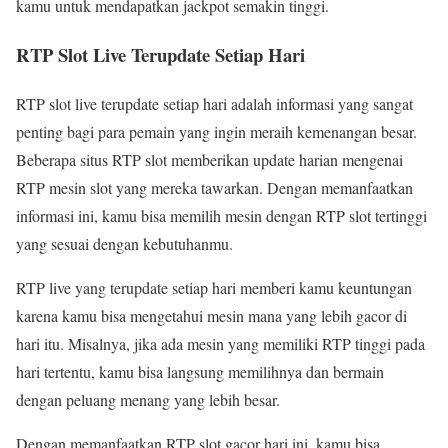
kamu untuk mendapatkan jackpot semakin tinggi.
RTP Slot Live Terupdate Setiap Hari
RTP slot live terupdate setiap hari adalah informasi yang sangat
penting bagi para pemain yang ingin meraih kemenangan besar.
Beberapa situs RTP slot memberikan update harian mengenai
RTP mesin slot yang mereka tawarkan. Dengan memanfaatkan
informasi ini, kamu bisa memilih mesin dengan RTP slot tertinggi
yang sesuai dengan kebutuhanmu.
RTP live yang terupdate setiap hari memberi kamu keuntungan
karena kamu bisa mengetahui mesin mana yang lebih gacor di
hari itu. Misalnya, jika ada mesin yang memiliki RTP tinggi pada
hari tertentu, kamu bisa langsung memilihnya dan bermain
dengan peluang menang yang lebih besar.
Dengan memanfaatkan RTP slot gacor hari ini, kamu bisa