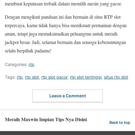
membuat keputusan terbaik dalam memilih mesin yang gacor.
Dengan mengikuti panduan ini dan bermain di situs RTP slot
terpercaya, kamu tidak hanya bisa menikmati permainan dengan
aman, tetapi juga memaksimalkan peluangmu untuk meraih
jackpot besar. Jadi, selamat bermain dan semoga keberuntungan
selalu berpihak padamu!
Categories:
rtp
Tags:
rtp
,
rtp slot
,
rtp slot gacor
,
rtp slot tertinggi
,
situs rtp slot
Leave a Comment
Meraih Maxwin Impian Tips Nya Disini
Back to top