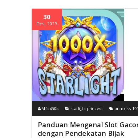
30
Des, 2025
M4inG0ls
starlight princess
princess 10
Panduan Mengenal Slot Gacor
dengan Pendekatan Bijak