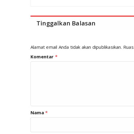
Tinggalkan Balasan
Alamat email Anda tidak akan dipublikasikan.
Ruas
Komentar
*
Nama
*