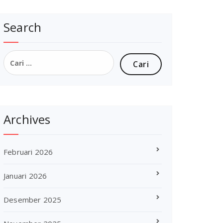
Search
Cari
untuk:
Archives
Februari 2026
Januari 2026
Desember 2025