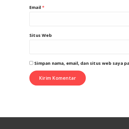
Email
*
Situs Web
Simpan nama, email, dan situs web saya p