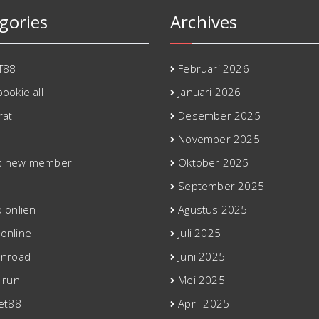
gories
Archives
T88
Februari 2026
ookie all
Januari 2026
rat
Desember 2025
November 2025
s new member
Oktober 2025
September 2025
o onlien
Agustus 2025
online
Juli 2025
enroad
Juni 2025
 run
Mei 2025
bet88
April 2025