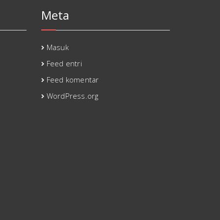
Meta
Masuk
Feed entri
Feed komentar
WordPress.org