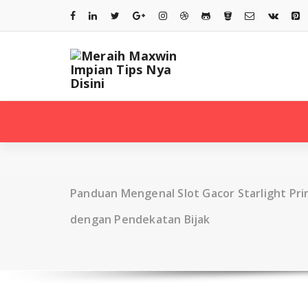
Skip
to
content
Sales
Contact Sales
Have a 
 322
332 00 322
conta
om
Panduan Mengenal Slot Gacor Starlight Pr
dengan Pendekatan Bijak