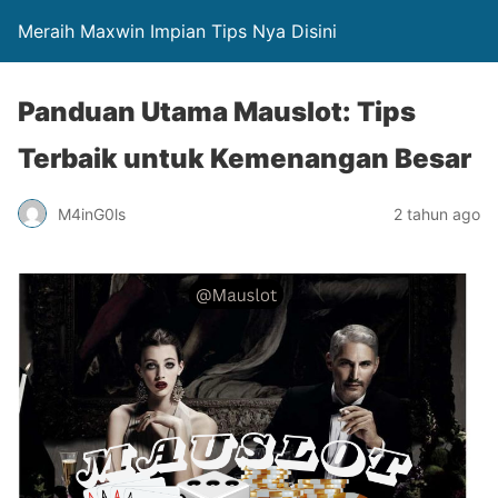
Meraih Maxwin Impian Tips Nya Disini
Panduan Utama Mauslot: Tips
Terbaik untuk Kemenangan Besar
M4inG0ls
2 tahun ago