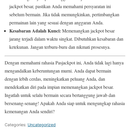
jackpot besar, pastikan Anda memahami persyaratan ini
sebelum bermain. Jika tidak memungkinkan, pertimbangkan
permainan lain yang sesuai dengan anggaran Anda.
Kesabaran Adalah Kunci:
Memenangkan jackpot besar
jarang terjadi dalam waktu singkat. Dibutuhkan kesabaran dan
ketekunan. Jangan terburu-buru dan nikmati prosesnya.
Dengan memahami rahasia Pasjackpot ini, Anda tidak lagi hanya
mengandalkan keberuntungan murni. Anda dapat bermain
dengan lebih cerdas, meningkatkan peluang Anda, dan
mendekatkan diri pada impian memenangkan jackpot besar.
Ingatlah untuk selalu bermain secara bertanggung jawab dan
bersenang-senang! Apakah Anda siap untuk mengungkap rahasia
kemenangan Anda sendiri?
Categories:
Uncategorized