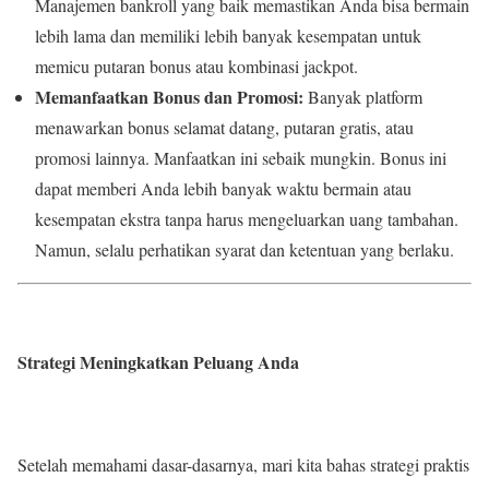
Manajemen bankroll yang baik memastikan Anda bisa bermain
lebih lama dan memiliki lebih banyak kesempatan untuk
memicu putaran bonus atau kombinasi jackpot.
Memanfaatkan Bonus dan Promosi:
Banyak platform
menawarkan bonus selamat datang, putaran gratis, atau
promosi lainnya. Manfaatkan ini sebaik mungkin. Bonus ini
dapat memberi Anda lebih banyak waktu bermain atau
kesempatan ekstra tanpa harus mengeluarkan uang tambahan.
Namun, selalu perhatikan syarat dan ketentuan yang berlaku.
Strategi Meningkatkan Peluang Anda
Setelah memahami dasar-dasarnya, mari kita bahas strategi praktis