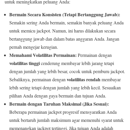
untuk meningkatkan peluang Anda:
Bermain Secara Konsisten (Tetapi Bertanggung Jawab):
Semakin sering Anda bermain, semakin banyak peluang Anda
untuk memicu jackpot. Namun, ini harus dilakukan secara
bertanggung jawab dan dalam batas anggaran Anda. Jangan
pernah mengejar kerugian.
Memahami Volatilitas Permainan:
Permainan dengan
volatilitas tinggi
cenderung membayar lebih jarang tetapi
dengan jumlah yang lebih besar, cocok untuk pemburu jackpot.
volatilitas rendah
Sebaliknya, permainan dengan
membayar
lebih sering tetapi dengan jumlah yang lebih kecil. Sesuaikan
pilihan Anda dengan gaya bermain dan tujuan Anda.
Bermain dengan Taruhan Maksimal (Jika Sesuai):
Beberapa permainan jackpot progresif mensyaratkan Anda
untuk bertaruh jumlah maksimum agar memenuhi syarat untuk
memenangkan jackpot tertinggi. Jika tujuan Anda adalah