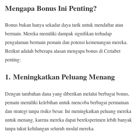
Mengapa Bonus Ini Penting?
Bonus bukan hanya sekadar daya tarik untuk mendaftar atau
bermain. Mereka memiliki dampak signifikan terhadap
pengalaman bermain pemain dan potensi kemenangan mereka.
Berikut adalah beberapa alasan mengapa bonus di Ceriabet
penting:
1.
Meningkatkan Peluang Menang
Dengan tambahan dana yang diberikan melalui berbagai bonus,
pemain memiliki kelebihan untuk mencoba berbagai permainan
dan strategi tanpa risiko besar. Ini meningkatkan peluang mereka
untuk menang, karena mereka dapat bereksperimen lebih banyak
tanpa takut kehilangan seluruh modal mereka.