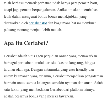
telah berhasil menarik perhatian tidak hanya para pemain baru,
tetapi juga pemain berpengalaman. Artikel ini akan membahas
lebih dalam mengenai bonus-bonus menakjubkan yang
ditawarkan oleh
ceriabet slot
dan bagaimana hal ini membuat
peluang menang menjadi lebih mudah.
Apa Itu Ceriabet?
Ceriabet adalah situs agen perjudian online yang menawarkan
berbagai permainan, mulai dari slot, kasino langsung, hingga
taruhan olahraga. Dengan antarmuka yang user-friendly dan
sistem keamanan yang terjamin, Ceriabet menjadikan pengalaman
bermain untuk semua kalangan semakin nyaman dan aman. Salah
satu faktor yang membedakan Ceriabet dari platform lainnya
adalah besarnya bonus yang mereka tawarkan.