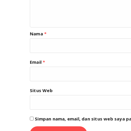
Nama
*
Email
*
Situs Web
Simpan nama, email, dan situs web saya p