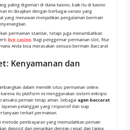
g paling digemari di dunia kasino, baik itu di kasino
nan ini disajikan dengan berbagai variasi yang
isual yang menawan menjadikan pengalaman bermain
menyenangkan.
rkan permainan standar, tetapi juga menambahkan
erti
live casino
. Bagi penggemar permainan slot, fitur
 mana Anda bisa merasakan sensasi bermain Baccarat
et: Kenyamanan dan
imbangkan dalam memilih situs permainan online.
h karena itu platform ini menggunakan sistem enkripsi
n transaksi pemain tetap aman. Sebagai
agen baccarat
layanan pelanggan yang responsif dan siap
rtanyaan terkait permainan.
agai metode pembayaran yang memudahkan pemain
ukan deposit dan penarikan dengan cepat dan tanpa