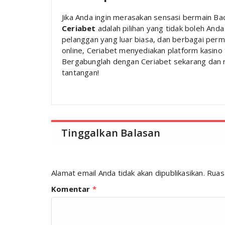
Jika Anda ingin merasakan sensasi bermain 
Ceriabet
adalah pilihan yang tidak boleh And
pelanggan yang luar biasa, dan berbagai perm
online, Ceriabet menyediakan platform kasino t
Bergabunglah dengan Ceriabet sekarang dan 
tantangan!
Tinggalkan Balasan
Alamat email Anda tidak akan dipublikasikan.
Ruas
Komentar
*