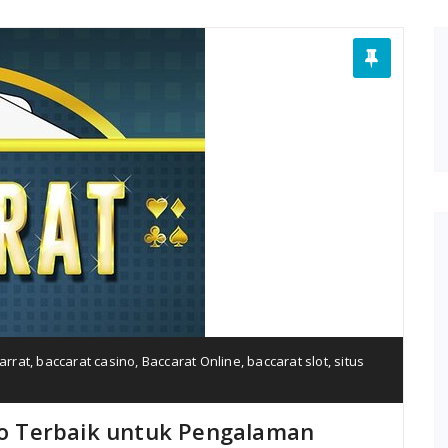
arrat
,
baccarat casino
,
Baccarat Online
,
baccarat slot
,
situs
ino Terbaik untuk Pengalaman