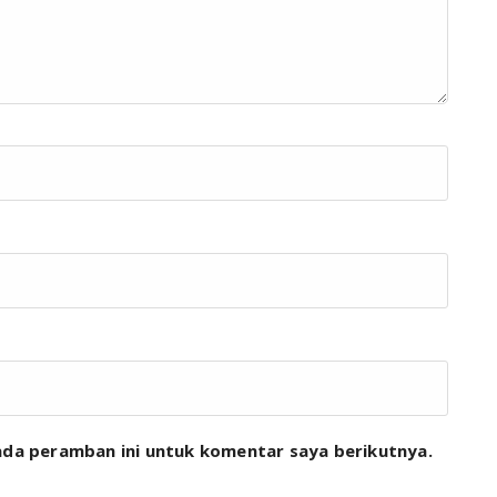
ada peramban ini untuk komentar saya berikutnya.