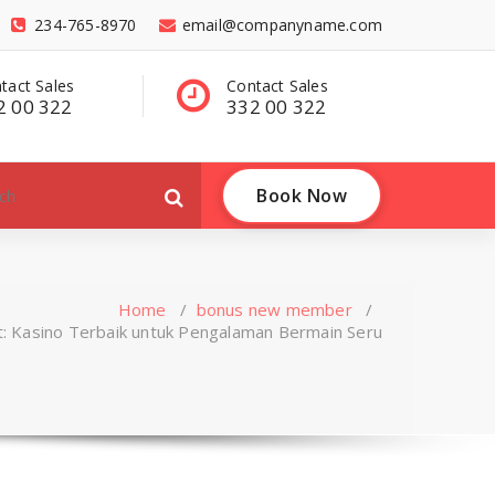
234-765-8970
email@companyname.com
tact Sales
Have a questions?
C
2 00 322
contact@dummy
3
.com
Book Now
Home
/
bonus new member
/
at: Kasino Terbaik untuk Pengalaman Bermain Seru