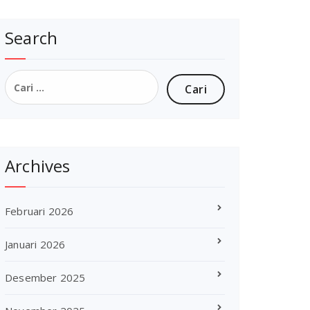
Search
Cari
untuk:
Archives
Februari 2026
Januari 2026
Desember 2025