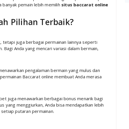
pa banyak pemain lebih memilih
situs baccarat online
h Pilihan Terbaik?
 tetapi juga berbagai permainan lainnya seperti
. Bagi Anda yang mencari variasi dalam bermain,
ini menawarkan pengalaman bermain yang mulus dan
k permainan Baccarat online membuat Anda merasa
abet juga menawarkan berbagai bonus menarik bagi
us yang menggiurkan, Anda bisa mendapatkan lebih
setiap putaran permainan.