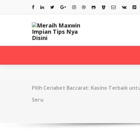
Skip
to
content
Sales
Contact Sales
Have a 
322
332 00 322
conta
om
Pilih Ceriabet Baccarat: Kasino Terbaik u
Seru