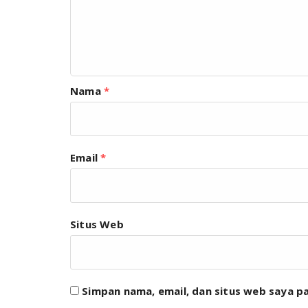
Nama
*
Email
*
Situs Web
Simpan nama, email, dan situs web saya p