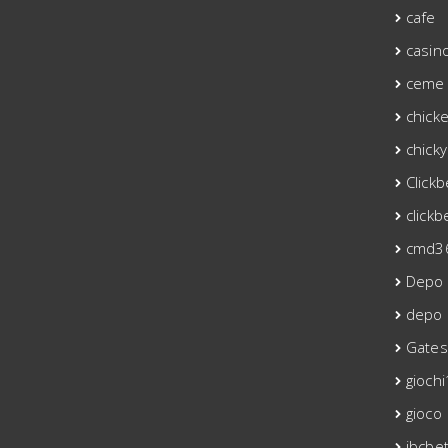
cafe
casin
ceme 
chick
chicky
Click
clickb
cmd3
Depo
depo 
Gates
giochi
gioco
ibcbe