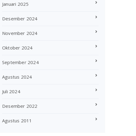
Januari 2025
Desember 2024
November 2024
Oktober 2024
September 2024
Agustus 2024
Juli 2024
Desember 2022
Agustus 2011