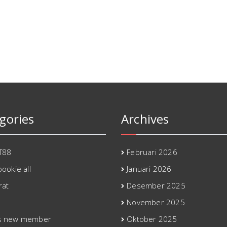
gories
Archives
T88
Februari 2026
ookie all
Januari 2026
rat
Desember 2025
November 2025
s new member
Oktober 2025