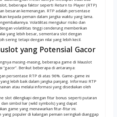
lot, beberapa faktor seperti Return to Player (RTP)
 dan besaran kemenangan. RTP adalah persentase
alikan kepada pemain dalam jangka waktu yang lama.
ngembaliannya. Volatilitas mengukur risiko dan
dengan volatilitas tinggi cenderung memberikan
ilai yang lebih besar, sementara slot dengan
 sering tetapi dengan nilai yang lebih kecil.
uslot yang Potensial Gacor
uangnya masing-masing, beberapa game di Mauslot
 “gacor”. Berikut beberapa di antaranya:
an persentase RTP di atas 96%. Game-game ini
ang lebih baik dalam jangka panjang. Informasi RTP
ainan atau melalui informasi yang disediakan oleh
 slot dilengkapi dengan fitur bonus seperti putaran
, dan simbol liar (wild symbols) yang dapat
an game yang menawarkan fitur-fitur ini.
yang populer di kalangan pemain seringkali dianggap