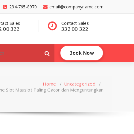
234-765-8970
email@companyname.com
tact Sales
Have a questions?
C
2 00 322
contact@dummy
3
.com
Book Now
Home
/
Uncategorized
/
ame Slot Mauslot Paling Gacor dan Menguntungkan