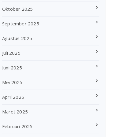
Oktober 2025
September 2025
Agustus 2025
Juli 2025
Juni 2025
Mei 2025
April 2025
Maret 2025
Februari 2025