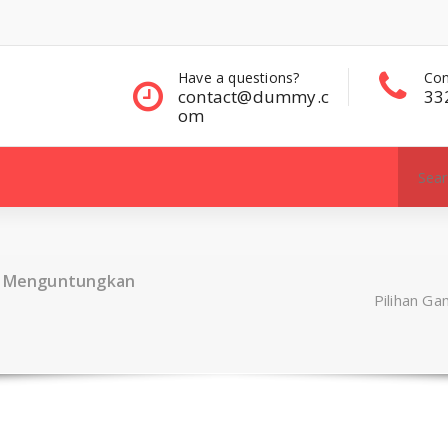
questions?
Contact Sales
Con
ct@dummy.c
332 00 322
33
Search
for:
an Menguntungkan
Pilihan G