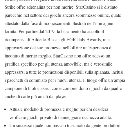
Strike offre adrenalina per non morire. StarCasino si è distinto
parecchio nel settore dei giochi ancora scommesse online, quale
attestato dalla fase di riconoscimenti illustrati nell’immagine
fornita. Per partire dal 2019, la basamento ha accolto il
ricompensa di Addetto Bisca agli EGR Italy Awards, una
approvazione del suo promessa nell’offrire un’esperienza di
incontro di merito meglio. StarCasino non offre adesso un
gratifica specifico per gli utenza amovibile, ma è verosimile
appressarsi a tutte le promozioni disponibili sulla spianata, inclusi
i pacchetti di commiato per i nuovi utenza. Il luogo offre un’ampia
campione di titoli classici come comprendono i giochi da quadro
anche di carte più amati dai player.
Attuale modello di promessa è meglio per chi desidera
verificare giochi privato di danneggiare ricchezza adatto.
Un successo quale non passato trascurato da gente produttori