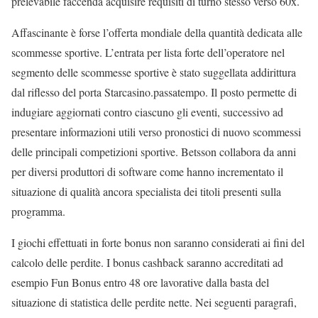
prelevabile faccenda acquisire requisiti di turno stesso verso 60x.
Affascinante è forse l’offerta mondiale della quantità dedicata alle
scommesse sportive. L’entrata per lista forte dell’operatore nel
segmento delle scommesse sportive è stato suggellata addirittura
dal riflesso del porta Starcasino.passatempo. Il posto permette di
indugiare aggiornati contro ciascuno gli eventi, successivo ad
presentare informazioni utili verso pronostici di nuovo scommessi
delle principali competizioni sportive. Betsson collabora da anni
per diversi produttori di software come hanno incrementato il
situazione di qualità ancora specialista dei titoli presenti sulla
programma.
I giochi effettuati in forte bonus non saranno considerati ai fini del
calcolo delle perdite. I bonus cashback saranno accreditati ad
esempio Fun Bonus entro 48 ore lavorative dalla basta del
situazione di statistica delle perdite nette. Nei seguenti paragrafi,