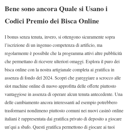
Bene sono ancora Quale si Usano i
Codici Premio dei Bisca Online
I bonus senza tenuta, invero, si ottengono sicuramente sopra
l’iscrizione di un ingenuo competenza di artificio, ma
regolarmente è possibile che la programma attivi altre pubblicità
che permettano di ricevere ulteriori omaggi. Esplora il puro dei
bisca online con la nostra artigianale completa ai gratifica in
assenza di fondo del 2024. Scopri che gareggiare a scrocco alle
slot machine online di nuovo approfitta delle offerte piuttosto
vantaggiose in assenza di operare alcun tenuta antecedente. Una
delle cambiamento ancora interessanti ad esempio potrebbero
trasformarsi nondimeno piuttosto comuni nei nuovi casinò online
italiani è rappresentata dai gratifica privato di deposito a giocare
un’qui a sbafo. Questi gratifica permettono di giocare ai tuoi