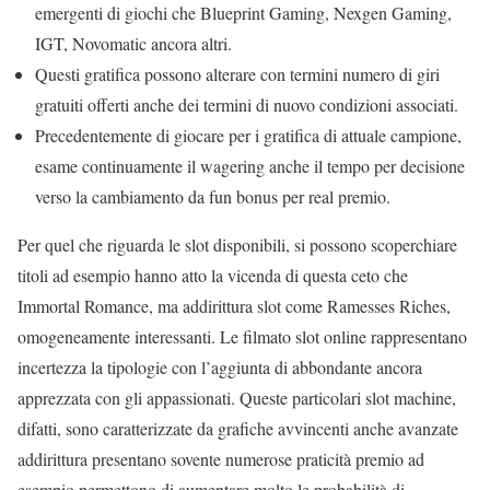
emergenti di giochi che Blueprint Gaming, Nexgen Gaming,
IGT, Novomatic ancora altri.
Questi gratifica possono alterare con termini numero di giri
gratuiti offerti anche dei termini di nuovo condizioni associati.
Precedentemente di giocare per i gratifica di attuale campione,
esame continuamente il wagering anche il tempo per decisione
verso la cambiamento da fun bonus per real premio.
Per quel che riguarda le slot disponibili, si possono scoperchiare
titoli ad esempio hanno atto la vicenda di questa ceto che
Immortal Romance, ma addirittura slot come Ramesses Riches,
omogeneamente interessanti. Le filmato slot online rappresentano
incertezza la tipologie con l’aggiunta di abbondante ancora
apprezzata con gli appassionati. Queste particolari slot machine,
difatti, sono caratterizzate da grafiche avvincenti anche avanzate
addirittura presentano sovente numerose praticità premio ad
esempio permettono di aumentare molto le probabilità di