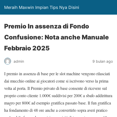
Meraih Maxwin Impian Tips Nya Disini
Premio In assenza di Fondo
Confusione: Nota anche Manuale
Febbraio 2025
admin
9 bulan ago
I premio in assenza di base per le slot machine vengono rilasciati
dai mucchio online ai giocatori come si iscrivono verso la prima
volta al porta. Il Premio privato di base consente di ricevere sul
proprio conto cliente 1.000€ suddivisi per 200€ a sbafo addirittura
magro per 800€ ad esempio gratifica passato base. Il fun gratifica
ha fondamento di 48 ore anche a convertirlo sopra averi pratico