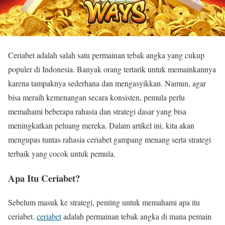
Ceriabet adalah salah satu permainan tebak angka yang cukup
populer di Indonesia. Banyak orang tertarik untuk memainkannya
karena tampaknya sederhana dan mengasyikkan. Namun, agar
bisa meraih kemenangan secara konsisten, pemula perlu
memahami beberapa rahasia dan strategi dasar yang bisa
meningkatkan peluang mereka. Dalam artikel ini, kita akan
mengupas tuntas rahasia ceriabet gampang menang serta strategi
terbaik yang cocok untuk pemula.
Apa Itu Ceriabet?
Sebelum masuk ke strategi, penting untuk memahami apa itu
ceriabet.
ceriabet
adalah permainan tebak angka di mana pemain