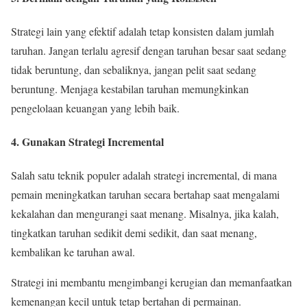
Strategi lain yang efektif adalah tetap konsisten dalam jumlah
taruhan. Jangan terlalu agresif dengan taruhan besar saat sedang
tidak beruntung, dan sebaliknya, jangan pelit saat sedang
beruntung. Menjaga kestabilan taruhan memungkinkan
pengelolaan keuangan yang lebih baik.
4. Gunakan Strategi Incremental
Salah satu teknik populer adalah strategi incremental, di mana
pemain meningkatkan taruhan secara bertahap saat mengalami
kekalahan dan mengurangi saat menang. Misalnya, jika kalah,
tingkatkan taruhan sedikit demi sedikit, dan saat menang,
kembalikan ke taruhan awal.
Strategi ini membantu mengimbangi kerugian dan memanfaatkan
kemenangan kecil untuk tetap bertahan di permainan.