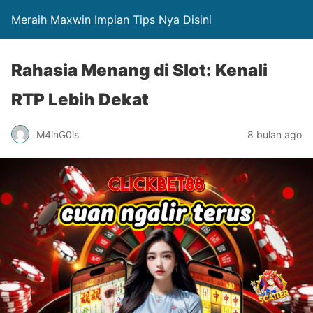
Meraih Maxwin Impian Tips Nya Disini
Rahasia Menang di Slot: Kenali
RTP Lebih Dekat
M4inG0ls
8 bulan ago