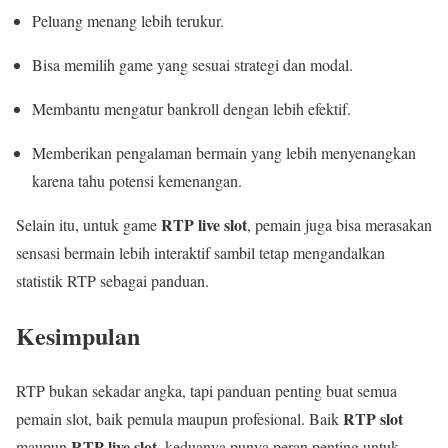
Peluang menang lebih terukur.
Bisa memilih game yang sesuai strategi dan modal.
Membantu mengatur bankroll dengan lebih efektif.
Memberikan pengalaman bermain yang lebih menyenangkan
karena tahu potensi kemenangan.
RTP live slot
Selain itu, untuk game
, pemain juga bisa merasakan
sensasi bermain lebih interaktif sambil tetap mengandalkan
statistik RTP sebagai panduan.
Kesimpulan
RTP bukan sekadar angka, tapi panduan penting buat semua
RTP slot
pemain slot, baik pemula maupun profesional. Baik
RTP live slot
maupun
, keduanya punya peran penting untuk