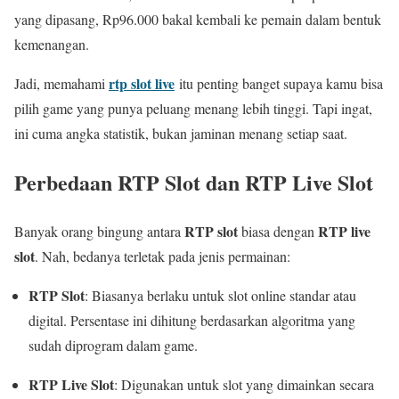
yang dipasang, Rp96.000 bakal kembali ke pemain dalam bentuk
kemenangan.
rtp slot live
Jadi, memahami
itu penting banget supaya kamu bisa
pilih game yang punya peluang menang lebih tinggi. Tapi ingat,
ini cuma angka statistik, bukan jaminan menang setiap saat.
Perbedaan RTP Slot dan RTP Live Slot
RTP slot
RTP live
Banyak orang bingung antara
biasa dengan
slot
. Nah, bedanya terletak pada jenis permainan:
RTP Slot
: Biasanya berlaku untuk slot online standar atau
digital. Persentase ini dihitung berdasarkan algoritma yang
sudah diprogram dalam game.
RTP Live Slot
: Digunakan untuk slot yang dimainkan secara