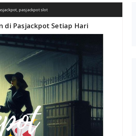
asjackpot
,
pasjackpot slot
di Pasjackpot Setiap Hari