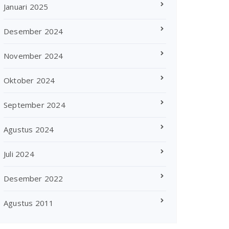
Januari 2025
Desember 2024
November 2024
Oktober 2024
September 2024
Agustus 2024
Juli 2024
Desember 2022
Agustus 2011