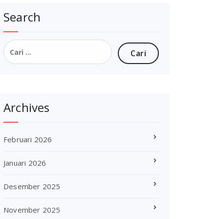
Search
Cari
untuk:
Archives
Februari 2026
Januari 2026
Desember 2025
November 2025