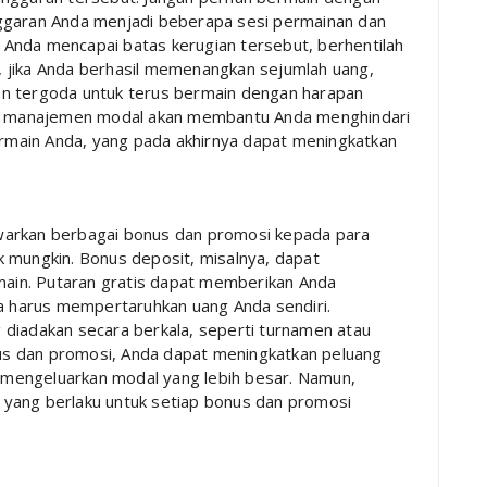
ggaran Anda menjadi beberapa sesi permainan dan
ka Anda mencapai batas kerugian tersebut, berhentilah
ya, jika Anda berhasil memenangkan sejumlah uang,
an tergoda untuk terus bermain dengan harapan
lam manajemen modal akan membantu Anda menghindari
main Anda, yang pada akhirnya dapat meningkatkan
warkan berbagai bonus dan promosi kepada para
 mungkin. Bonus deposit, misalnya, dapat
in. Putaran gratis dapat memberikan Anda
 harus mempertaruhkan uang Anda sendiri.
 diadakan secara berkala, seperti turnamen atau
s dan promosi, Anda dapat meningkatkan peluang
mengeluarkan modal yang lebih besar. Namun,
yang berlaku untuk setiap bonus dan promosi