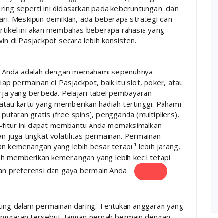
ing seperti ini didasarkan pada keberuntungan, dan
ari. Meskipun demikian, ada beberapa strategi dan
rtikel ini akan membahas beberapa rahasia yang
 di Pasjackpot secara lebih konsisten.
g Anda adalah dengan memahami sepenuhnya
p permainan di Pasjackpot, baik itu slot, poker, atau
erja yang berbeda. Pelajari tabel pembayaran
atau kartu yang memberikan hadiah tertinggi. Pahami
 putaran gratis (free spins), pengganda (multipliers),
ur-fitur ini dapat membantu Anda memaksimalkan
kan juga tingkat volatilitas permainan. Permainan
1
an kemenangan yang lebih besar tetapi
lebih jarang,
ah memberikan kemenangan yang lebih kecil tetapi
gan preferensi dan gaya bermain Anda.
ting dalam permainan daring. Tentukan anggaran yang
anggaran tersebut. Jangan pernah bermain dengan