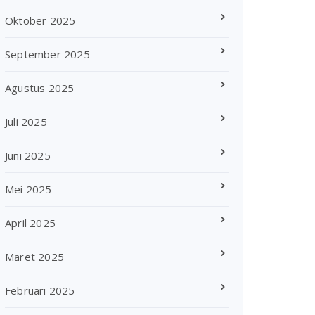
Oktober 2025
September 2025
Agustus 2025
Juli 2025
Juni 2025
Mei 2025
April 2025
Maret 2025
Februari 2025