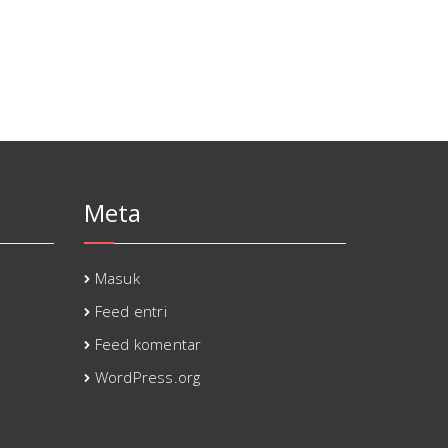
Meta
Masuk
Feed entri
Feed komentar
WordPress.org