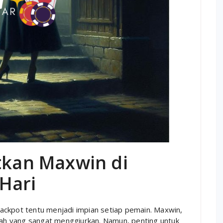
kan Maxwin di
 Hari
ackpot tentu menjadi impian setiap pemain. Maxwin,
h yang sangat menggiurkan. Namun, penting untuk