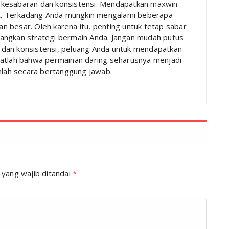
lah kesabaran dan konsistensi. Mendapatkan maxwin
aat. Terkadang Anda mungkin mengalami beberapa
 besar. Oleh karena itu, penting untuk tetap sabar
angkan strategi bermain Anda. Jangan mudah putus
 dan konsistensi, peluang Anda untuk mendapatkan
gatlah bahwa permainan daring seharusnya menjadi
inlah secara bertanggung jawab.
 yang wajib ditandai
*