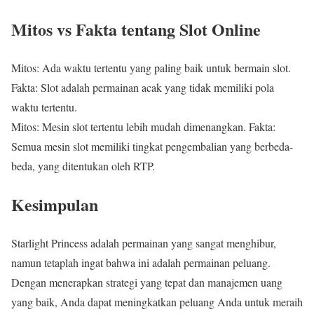
Mitos vs Fakta tentang Slot Online
Mitos: Ada waktu tertentu yang paling baik untuk bermain slot.
Fakta: Slot adalah permainan acak yang tidak memiliki pola
waktu tertentu.
Mitos: Mesin slot tertentu lebih mudah dimenangkan. Fakta:
Semua mesin slot memiliki tingkat pengembalian yang berbeda-
beda, yang ditentukan oleh RTP.
Kesimpulan
Starlight Princess adalah permainan yang sangat menghibur,
namun tetaplah ingat bahwa ini adalah permainan peluang.
Dengan menerapkan strategi yang tepat dan manajemen uang
yang baik, Anda dapat meningkatkan peluang Anda untuk meraih