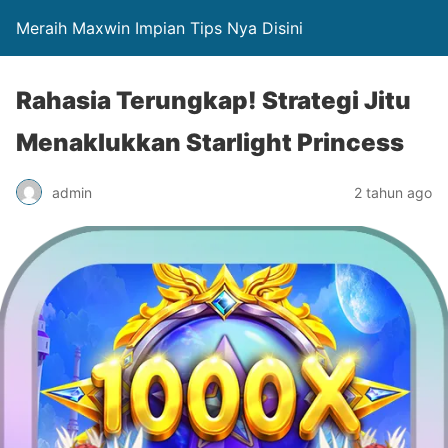
Meraih Maxwin Impian Tips Nya Disini
Rahasia Terungkap! Strategi Jitu
Menaklukkan Starlight Princess
admin
2 tahun ago