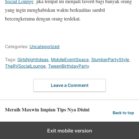
Social Lounge
jika tempat ini menjadi favorit bagi banyak orang
yang ingin menghabiskan waktu berkualitas sambil
bercengkerama dengan orang terdekat.
Categories:
Uncategorized
Tags:
GirlsNightIdeas
,
MobileEventSpace
,
SlumberPartyStyle
,
TheRVSocialLounge
,
TweenBirthdayParty
Leave a Comment
Meraih Maxwin Impian Tips Nya Disini
Back to top
Exit mobile version