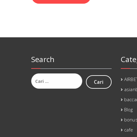
Search
Cate
Cari
AIRBE
untuk:
asianb
bacca
Blog
bonu
cafe