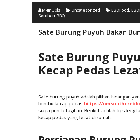
M4inG0ls
Uncategorized
BBQFood
,
BBQL
SouthernBBQ
Sate Burung Puyuh Bakar Bu
Sate Burung Puy
Kecap Pedas Leza
Sate burung puyuh adalah pilihan hidangan yan
bumbu kecap pedas
https://omsouthernbb
siapa pun ketagihan. Berikut adalah tips le
kecap pedas yang lezat di rumah.
Persiapan Burung P