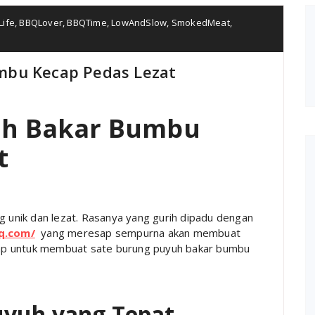
ife
,
BBQLover
,
BBQTime
,
LowAndSlow
,
SmokedMeat
,
mbu Kecap Pedas Lezat
uh Bakar Bumbu
t
g unik dan lezat. Rasanya yang gurih dipadu dengan
q.com/
yang meresap sempurna akan membuat
ngkap untuk membuat sate burung puyuh bakar bumbu
uyuh yang Tepat