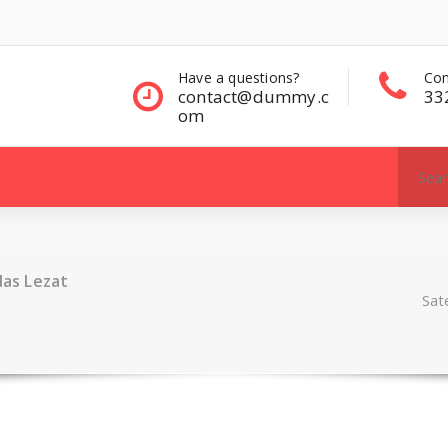
questions?
Contact Sales
Con
ct@dummy.c
332 00 322
33
Search
for:
as Lezat
Sat