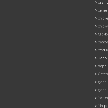
casin
ceme 
chick
chicky
Click
clickb
cmd3
Depo
depo 
Gates
giochi
gioco
ibcbe
idn p