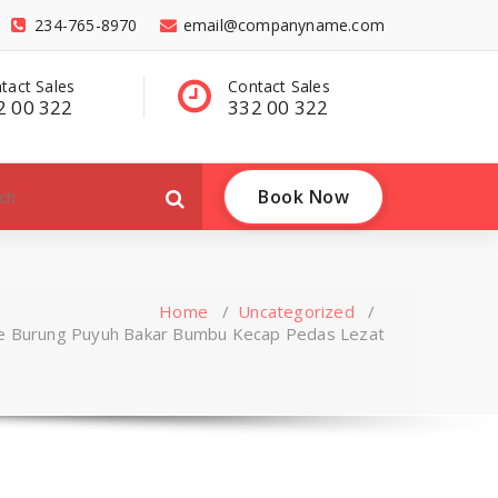
234-765-8970
email@companyname.com
tact Sales
Have a questions?
C
2 00 322
contact@dummy
3
.com
Book Now
Home
/
Uncategorized
/
e Burung Puyuh Bakar Bumbu Kecap Pedas Lezat