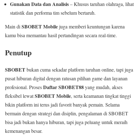
Gunakan Data dan Analisis
– Khusus taruhan olahraga, lihat
statistik dan performa tim sebelum bertaruh.
SBOBET Mobile
Main di
juga memberi keuntungan karena
kamu bisa memantau hasil pertandingan secara real-time.
Penutup
SBOBET
bukan cuma sekadar platform taruhan online, tapi juga
pusat hiburan digital dengan ratusan pilihan game dan layanan
Daftar SBOBET88
profesional. Proses
yang mudah, akses
SBOBET Mobile
fleksibel lewat
, serta keamanan tingkat tinggi
bikin platform ini terus jadi favorit banyak pemain. Selama
bermain dengan strategi dan disiplin, pengalaman di SBOBET
bisa jadi bukan hanya hiburan, tapi juga peluang untuk meraih
kemenangan besar.