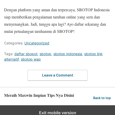
Dengan platform yang aman dan terpercaya, SBOTOP Indonesia
siap memberikan pengalaman taruhan online yang seru dan
menyenangkan. Jadi, tunggu apa lagi? Ayo daftar sekarang dan
mulai petualangan taruhanmu di SBOTOP!
Categories:
Uncategorized
Tags:
daftar sbopot
,
sbotop
,
sbotop indonesia
,
sbotop link
alternatif
,
sbotop wap
Leave a Comment
Meraih Maxwin Impian Tips Nya Disini
Back to top
Exit mobile version