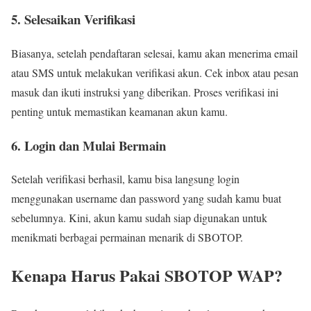
5. Selesaikan Verifikasi
Biasanya, setelah pendaftaran selesai, kamu akan menerima email
atau SMS untuk melakukan verifikasi akun. Cek inbox atau pesan
masuk dan ikuti instruksi yang diberikan. Proses verifikasi ini
penting untuk memastikan keamanan akun kamu.
6. Login dan Mulai Bermain
Setelah verifikasi berhasil, kamu bisa langsung login
menggunakan username dan password yang sudah kamu buat
sebelumnya. Kini, akun kamu sudah siap digunakan untuk
menikmati berbagai permainan menarik di SBOTOP.
Kenapa Harus Pakai SBOTOP WAP?