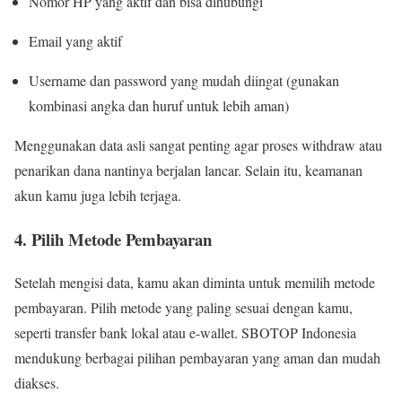
Nomor HP yang aktif dan bisa dihubungi
Email yang aktif
Username dan password yang mudah diingat (gunakan
kombinasi angka dan huruf untuk lebih aman)
Menggunakan data asli sangat penting agar proses withdraw atau
penarikan dana nantinya berjalan lancar. Selain itu, keamanan
akun kamu juga lebih terjaga.
4. Pilih Metode Pembayaran
Setelah mengisi data, kamu akan diminta untuk memilih metode
pembayaran. Pilih metode yang paling sesuai dengan kamu,
seperti transfer bank lokal atau e-wallet. SBOTOP Indonesia
mendukung berbagai pilihan pembayaran yang aman dan mudah
diakses.