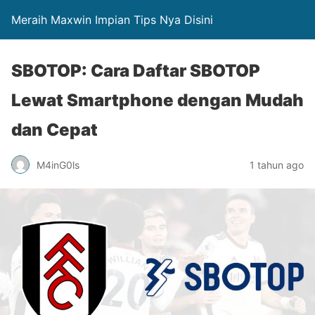
Meraih Maxwin Impian Tips Nya Disini
SBOTOP: Cara Daftar SBOTOP
Lewat Smartphone dengan Mudah
dan Cepat
M4inG0ls
1 tahun ago