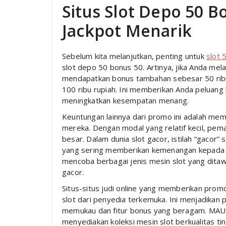
Situs Slot Depo 50 
Jackpot Menarik
Sebelum kita melanjutkan, penting untuk
slot 
slot depo 50 bonus 50. Artinya, jika Anda mel
mendapatkan bonus tambahan sebesar 50 ribu 
100 ribu rupiah. Ini memberikan Anda peluang
meningkatkan kesempatan menang.
Keuntungan lainnya dari promo ini adalah m
mereka. Dengan modal yang relatif kecil, pema
besar. Dalam dunia slot gacor, istilah “gacor
yang sering memberikan kemenangan kepada 
mencoba berbagai jenis mesin slot yang ditaw
gacor.
Situs-situs judi online yang memberikan prom
slot dari penyedia terkemuka. Ini menjadikan
memukau dan fitur bonus yang beragam. MAUS
menyediakan koleksi mesin slot berkualitas ti