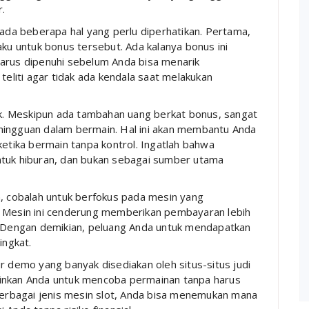
.
da beberapa hal yang perlu diperhatikan. Pertama,
aku untuk bonus tersebut. Ada kalanya bonus ini
harus dipenuhi sebelum Anda bisa menarik
liti agar tidak ada kendala saat melakukan
jak. Meskipun ada tambahan uang berkat bonus, sangat
mingguan dalam bermain. Hal ini akan membantu Anda
ketika bermain tanpa kontrol. Ingatlah bahwa
ntuk hiburan, dan bukan sebagai sumber utama
n, cobalah untuk berfokus pada mesin yang
. Mesin ini cenderung memberikan pembayaran lebih
r. Dengan demikian, peluang Anda untuk mendapatkan
ngkat.
r demo yang banyak disediakan oleh situs-situs judi
kinkan Anda untuk mencoba permainan tanpa harus
rbagai jenis mesin slot, Anda bisa menemukan mana