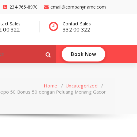
234-765-8970
email@companyname.com
ontact Sales
Have a questions?
332 00 322
contact@dummy
.com
Book Now
Home
/
Uncategorized
/
Depo 50 Bonus 50 dengan Peluang Menang Gacor