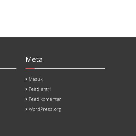
Meta
Masuk
Feed entri
Feed komentar
WordPress.org