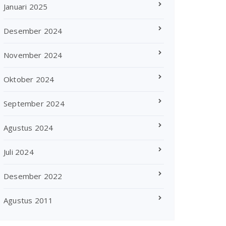
Januari 2025
Desember 2024
November 2024
Oktober 2024
September 2024
Agustus 2024
Juli 2024
Desember 2022
Agustus 2011