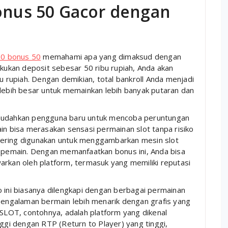
Bonus 50 Gacor dengan
50 bonus 50
memahami apa yang dimaksud dengan
akukan deposit sebesar 50 ribu rupiah, Anda akan
rupiah. Dengan demikian, total bankroll Anda menjadi
 lebih besar untuk memainkan lebih banyak putaran dan
emudahkan pengguna baru untuk mencoba peruntungan
in bisa merasakan sensasi permainan slot tanpa risiko
” sering digunakan untuk menggambarkan mesin slot
pemain. Dengan memanfaatkan bonus ini, Anda bisa
arkan oleh platform, termasuk yang memiliki reputasi
o ini biasanya dilengkapi dengan berbagai permainan
 pengalaman bermain lebih menarik dengan grafis yang
LOT, contohnya, adalah platform yang dikenal
nggi dengan RTP (Return to Player) yang tinggi,