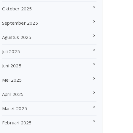
Oktober 2025
September 2025
Agustus 2025
Juli 2025
Juni 2025
Mei 2025
April 2025
Maret 2025
Februari 2025