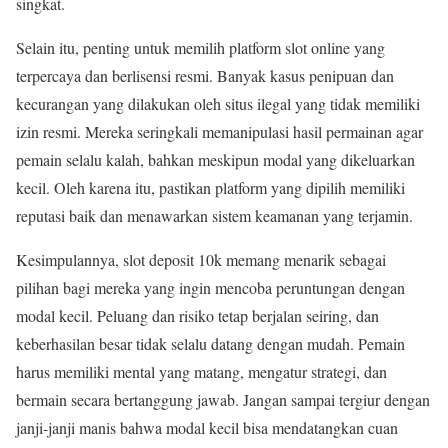
singkat.
Selain itu, penting untuk memilih platform slot online yang
terpercaya dan berlisensi resmi. Banyak kasus penipuan dan
kecurangan yang dilakukan oleh situs ilegal yang tidak memiliki
izin resmi. Mereka seringkali memanipulasi hasil permainan agar
pemain selalu kalah, bahkan meskipun modal yang dikeluarkan
kecil. Oleh karena itu, pastikan platform yang dipilih memiliki
reputasi baik dan menawarkan sistem keamanan yang terjamin.
Kesimpulannya, slot deposit 10k memang menarik sebagai
pilihan bagi mereka yang ingin mencoba peruntungan dengan
modal kecil. Peluang dan risiko tetap berjalan seiring, dan
keberhasilan besar tidak selalu datang dengan mudah. Pemain
harus memiliki mental yang matang, mengatur strategi, dan
bermain secara bertanggung jawab. Jangan sampai tergiur dengan
janji-janji manis bahwa modal kecil bisa mendatangkan cuan