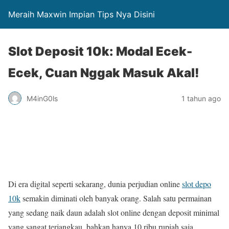
Meraih Maxwin Impian Tips Nya Disini
Slot Deposit 10k: Modal Ecek-
Ecek, Cuan Nggak Masuk Akal!
M4inG0ls
1 tahun ago
Di era digital seperti sekarang, dunia perjudian online
slot depo
10k
semakin diminati oleh banyak orang. Salah satu permainan
yang sedang naik daun adalah slot online dengan deposit minimal
yang sangat terjangkau, bahkan hanya 10 ribu rupiah saja.