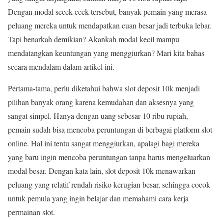
Dengan modal secek-ecek tersebut, banyak pemain yang merasa
peluang mereka untuk mendapatkan cuan besar jadi terbuka lebar.
Tapi benarkah demikian? Akankah modal kecil mampu
mendatangkan keuntungan yang menggiurkan? Mari kita bahas
secara mendalam dalam artikel ini.
Pertama-tama, perlu diketahui bahwa slot deposit 10k menjadi
pilihan banyak orang karena kemudahan dan aksesnya yang
sangat simpel. Hanya dengan uang sebesar 10 ribu rupiah,
pemain sudah bisa mencoba peruntungan di berbagai platform slot
online. Hal ini tentu sangat menggiurkan, apalagi bagi mereka
yang baru ingin mencoba peruntungan tanpa harus mengeluarkan
modal besar. Dengan kata lain, slot deposit 10k menawarkan
peluang yang relatif rendah risiko kerugian besar, sehingga cocok
untuk pemula yang ingin belajar dan memahami cara kerja
permainan slot.