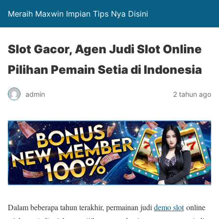
Meraih Maxwin Impian Tips Nya Disini
Slot Gacor, Agen Judi Slot Online
Pilihan Pemain Setia di Indonesia
admin
2 tahun ago
Dalam beberapa tahun terakhir, permainan judi
demo slot
online