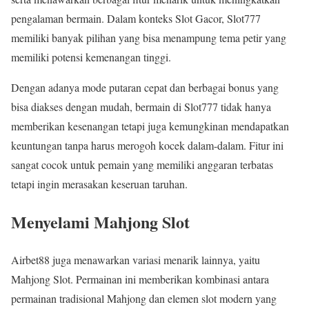
pengalaman bermain. Dalam konteks Slot Gacor, Slot777
memiliki banyak pilihan yang bisa menampung tema petir yang
memiliki potensi kemenangan tinggi.
Dengan adanya mode putaran cepat dan berbagai bonus yang
bisa diakses dengan mudah, bermain di Slot777 tidak hanya
memberikan kesenangan tetapi juga kemungkinan mendapatkan
keuntungan tanpa harus merogoh kocek dalam-dalam. Fitur ini
sangat cocok untuk pemain yang memiliki anggaran terbatas
tetapi ingin merasakan keseruan taruhan.
Menyelami Mahjong Slot
Airbet88 juga menawarkan variasi menarik lainnya, yaitu
Mahjong Slot. Permainan ini memberikan kombinasi antara
permainan tradisional Mahjong dan elemen slot modern yang