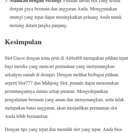
Mainkan dengan Strategi
: Pilihlah mesin slot yang sesuai
dengan gaya bermain dan anggaran Anda. Menggunakan
strategi yang tepat dapat meningkatkan peluang Anda untuk
menang dalam jangka panjang.
Kesimpulan
Slot Gacor dengan tema petir di Airbet88 merupakan pilihan tepat
bagi mereka yang mencari permainan yang menyenangkan
sekaligus ramah di dompet. Dengan melihat berbagai pilihan,
seperti Slot777 dan Mahjong Slot, pemain dapat menemukan
peruntungannya dalam setiap putaran. Mengedepankan
pengalaman bermain yang aman dan menyenangkan, serta tidak
melupakan batas anggaran, akan menjadikan permainan slot
Anda lebih bermanfaat.
Dengan tips yang tepat dan memilih slot yang tepat, Anda bisa