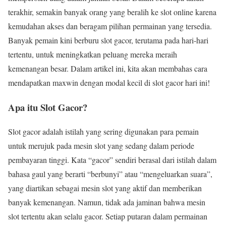
terakhir, semakin banyak orang yang beralih ke slot online karena
kemudahan akses dan beragam pilihan permainan yang tersedia.
Banyak pemain kini berburu slot gacor, terutama pada hari-hari
tertentu, untuk meningkatkan peluang mereka meraih
kemenangan besar. Dalam artikel ini, kita akan membahas cara
mendapatkan maxwin dengan modal kecil di slot gacor hari ini!
Apa itu Slot Gacor?
Slot gacor adalah istilah yang sering digunakan para pemain
untuk merujuk pada mesin slot yang sedang dalam periode
pembayaran tinggi. Kata “gacor” sendiri berasal dari istilah dalam
bahasa gaul yang berarti “berbunyi” atau “mengeluarkan suara”,
yang diartikan sebagai mesin slot yang aktif dan memberikan
banyak kemenangan. Namun, tidak ada jaminan bahwa mesin
slot tertentu akan selalu gacor. Setiap putaran dalam permainan