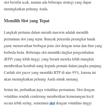
slot bersifat acak, namun ada beberapa strategi yang dapat
meningkatkan peluang Anda.
Memilih Slot yang Tepat
Langkah pertama dalam meraih maxwin adalah memilih
permainan slot yang tepat. Banyak penyedia perangkat lunak
game menawarkan berbagai jenis slot dengan tema dan fitur yang
berbeda-beda. Beberapa slot memiliki tingkat pengembalian
(RTP) yang lebih tinggi, yang berarti mereka lebih mungkin
memberikan kembali uang kepada pemain dalam jangka panjang.
Carilah slot gacor yang memiliki RTP di atas 95%, karena ini
akan meningkatkan peluang Anda untuk menang.
Selain itu, perhatikan juga volatilitas permainan. Slot dengan
volatilitas rendah cenderung memberikan kemenangan kecil
slot
secara lebih sering, sementara
dengan volatilitas tinggi