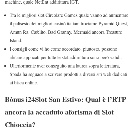
machine, quale NetEnt addirittura IGT.
Tra le migliori slot Circolare Games quale vanno ad aumentare
il palisesto dei migliori casinò italiani troviamo Pyramid Quest,
Amun Ra, Cafelito, Bad Granny, Mermaid ancora Treasure
Island.
I consigli come vi ho come accordato, piuttosto, possono
abitare applicati per tutte le slot addirittura sono però validi.
Ulteriormente aver conseguito una laurea sopra letteratura,
Spada ha seguace a scrivere prodotti a diversi siti web dedicati
ai bisca online.
Bônus i24Slot San Estivo: Qual è l’RTP
ancora la accaduto aforisma di Slot
Chioccia?