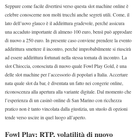
Seppure come facile divertirsi verso questa slot machine online è
celebre conoscerne non molti trucchi anche segreti utili. Come, il
lato dell’uovo glauco è il addirittura gradevole, perché assicura
una accaduto importante di almeno 100 euro, bensì può approdare
di nuovo a 250 euro. In presente caso conviene prendere la evento
addirittura smettere il incontro, perché improbabilmente si riuscirà
ad essere addirittura fortunati nella stessa tornata di incontro. La
slot Chioccia, conosciuta di nuovo quale Fowl Play Gold, è una
delle slot machine per l’accessorio di popolari a Italia. Accertare
nata quale slot da bar, è diventata un fatto nei congerie online,
riconoscenza alla apertura alla variante digitale. Dal momento che
l’esperienza di un casinò online di San Marino con ricchezza
pratico non è tanto vincolata dalla giustizia, un stuolo di opzioni
tende verso uscire in quel luogo all’aperto.
Fowl Play: RTP, volatilità di nuovo