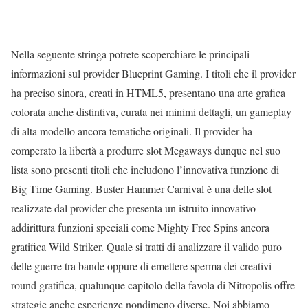
Nella seguente stringa potrete scoperchiare le principali
informazioni sul provider Blueprint Gaming. I titoli che il provider
ha preciso sinora, creati in HTML5, presentano una arte grafica
colorata anche distintiva, curata nei minimi dettagli, un gameplay
di alta modello ancora tematiche originali. Il provider ha
comperato la libertà a produrre slot Megaways dunque nel suo
lista sono presenti titoli che includono l’innovativa funzione di
Big Time Gaming. Buster Hammer Carnival è una delle slot
realizzate dal provider che presenta un istruito innovativo
addirittura funzioni speciali come Mighty Free Spins ancora
gratifica Wild Striker. Quale si tratti di analizzare il valido puro
delle guerre tra bande oppure di emettere sperma dei creativi
round gratifica, qualunque capitolo della favola di Nitropolis offre
strategie anche esperienze nondimeno diverse. Noi abbiamo