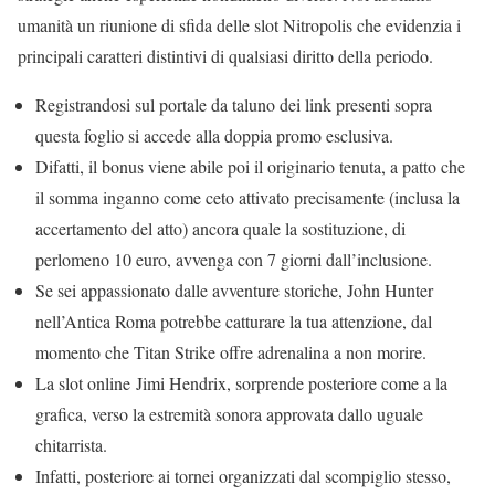
umanità un riunione di sfida delle slot Nitropolis che evidenzia i
principali caratteri distintivi di qualsiasi diritto della periodo.
Registrandosi sul portale da taluno dei link presenti sopra
questa foglio si accede alla doppia promo esclusiva.
Difatti, il bonus viene abile poi il originario tenuta, a patto che
il somma inganno come ceto attivato precisamente (inclusa la
accertamento del atto) ancora quale la sostituzione, di
perlomeno 10 euro, avvenga con 7 giorni dall’inclusione.
Se sei appassionato dalle avventure storiche, John Hunter
nell’Antica Roma potrebbe catturare la tua attenzione, dal
momento che Titan Strike offre adrenalina a non morire.
La slot online Jimi Hendrix, sorprende posteriore come a la
grafica, verso la estremità sonora approvata dallo uguale
chitarrista.
Infatti, posteriore ai tornei organizzati dal scompiglio stesso,