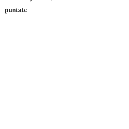
puntate