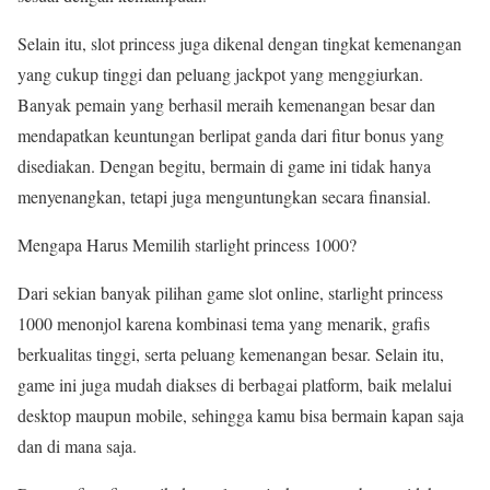
Selain itu, slot princess juga dikenal dengan tingkat kemenangan
yang cukup tinggi dan peluang jackpot yang menggiurkan.
Banyak pemain yang berhasil meraih kemenangan besar dan
mendapatkan keuntungan berlipat ganda dari fitur bonus yang
disediakan. Dengan begitu, bermain di game ini tidak hanya
menyenangkan, tetapi juga menguntungkan secara finansial.
Mengapa Harus Memilih starlight princess 1000?
Dari sekian banyak pilihan game slot online, starlight princess
1000 menonjol karena kombinasi tema yang menarik, grafis
berkualitas tinggi, serta peluang kemenangan besar. Selain itu,
game ini juga mudah diakses di berbagai platform, baik melalui
desktop maupun mobile, sehingga kamu bisa bermain kapan saja
dan di mana saja.