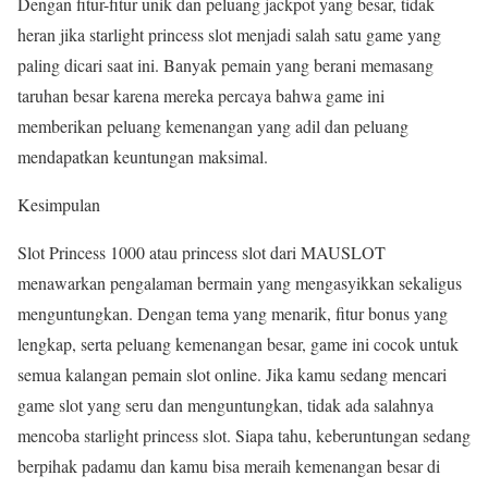
Dengan fitur-fitur unik dan peluang jackpot yang besar, tidak
heran jika starlight princess slot menjadi salah satu game yang
paling dicari saat ini. Banyak pemain yang berani memasang
taruhan besar karena mereka percaya bahwa game ini
memberikan peluang kemenangan yang adil dan peluang
mendapatkan keuntungan maksimal.
Kesimpulan
Slot Princess 1000 atau princess slot dari MAUSLOT
menawarkan pengalaman bermain yang mengasyikkan sekaligus
menguntungkan. Dengan tema yang menarik, fitur bonus yang
lengkap, serta peluang kemenangan besar, game ini cocok untuk
semua kalangan pemain slot online. Jika kamu sedang mencari
game slot yang seru dan menguntungkan, tidak ada salahnya
mencoba starlight princess slot. Siapa tahu, keberuntungan sedang
berpihak padamu dan kamu bisa meraih kemenangan besar di