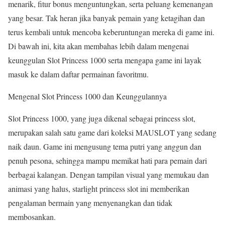
menarik, fitur bonus menguntungkan, serta peluang kemenangan
yang besar. Tak heran jika banyak pemain yang ketagihan dan
terus kembali untuk mencoba keberuntungan mereka di game ini.
Di bawah ini, kita akan membahas lebih dalam mengenai
keunggulan Slot Princess 1000 serta mengapa game ini layak
masuk ke dalam daftar permainan favoritmu.
Mengenal Slot Princess 1000 dan Keunggulannya
Slot Princess 1000, yang juga dikenal sebagai princess slot,
merupakan salah satu game dari koleksi MAUSLOT yang sedang
naik daun. Game ini mengusung tema putri yang anggun dan
penuh pesona, sehingga mampu memikat hati para pemain dari
berbagai kalangan. Dengan tampilan visual yang memukau dan
animasi yang halus, starlight princess slot ini memberikan
pengalaman bermain yang menyenangkan dan tidak
membosankan.