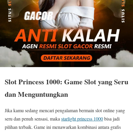
Slot Princess 1000: Game Slot yang Seru
dan Menguntungkan
Jika kamu sedang mencari pengalaman bermain slot online yang
seru dan penuh sensasi, maka
starlight princess 1000
bisa jadi
pilihan terbaik. Game ini menawarkan kombinasi antara grafis