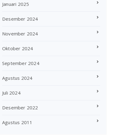
Januari 2025
Desember 2024
November 2024
Oktober 2024
September 2024
Agustus 2024
Juli 2024
Desember 2022
Agustus 2011