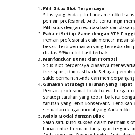
Pilih Situs Slot Terpercaya
Situs yang Anda pilih harus memiliki lise
pemain profesional, Anda tentu ingin mem
Pilih situs dengan reputasi baik dan ulasan p
Pahami Setiap Game dengan RTP Tinggi
Pemain profesional selalu mencari mesin s
besar. Teliti permainan yang tersedia dan pi
di atas 96% untuk hasil terbaik.
Manfaatkan Bonus dan Promosi
Situs slot terpercaya biasanya menawark
free spins, dan cashback. Sebagai pemain 
saldo permainan Anda dan memperpanjang
Gunakan Strategi Taruhan yang Tepat
Pemain profesional tidak hanya bergant
strategi taruhan yang tepat, baik itu den
taruhan yang lebih konservatif. Tentuka
sesuaikan dengan modal yang Anda miliki.
Kelola Modal dengan Bijak
Salah satu kunci sukses dalam bermain slo
harian untuk bermain dan jangan tergoda u
Anda tentukan. Dengan begitu, Anda dapat