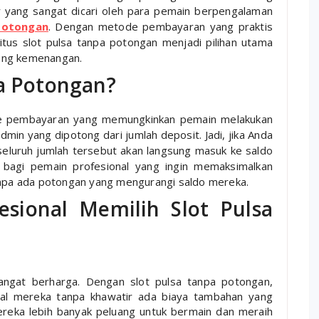
r yang sangat dicari oleh para pemain berpengalaman
 potongan
. Dengan metode pembayaran yang praktis
itus slot pulsa tanpa potongan menjadi pilihan utama
ang kemenangan.
pa Potongan?
 pembayaran yang memungkinkan pemain melakukan
min yang dipotong dari jumlah deposit. Jadi, jika Anda
eluruh jumlah tersebut akan langsung masuk ke saldo
 bagi pemain profesional yang ingin memaksimalkan
pa ada potongan yang mengurangi saldo mereka.
sional Memilih Slot Pulsa
sangat berharga. Dengan slot pulsa tanpa potongan,
l mereka tanpa khawatir ada biaya tambahan yang
reka lebih banyak peluang untuk bermain dan meraih