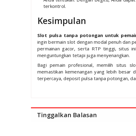
terkontrol.
Kesimpulan
Slot pulsa tanpa potongan untuk pemai
ingin bermain slot dengan modal penuh dan p
permainan gacor, serta RTP tinggi, situs 
menguntungkan tetapi juga menyenangkan.
Bagi pemain profesional, memilih situs sl
memastikan kemenangan yang lebih besar dan
terpercaya, deposit pulsa tanpa potongan, d
Tinggalkan Balasan