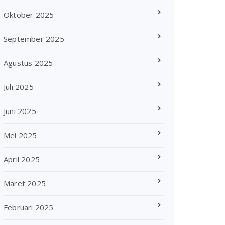
Oktober 2025
September 2025
Agustus 2025
Juli 2025
Juni 2025
Mei 2025
April 2025
Maret 2025
Februari 2025