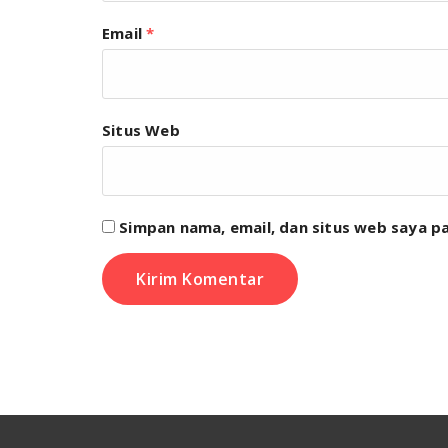
Email
*
Situs Web
Simpan nama, email, dan situs web saya p