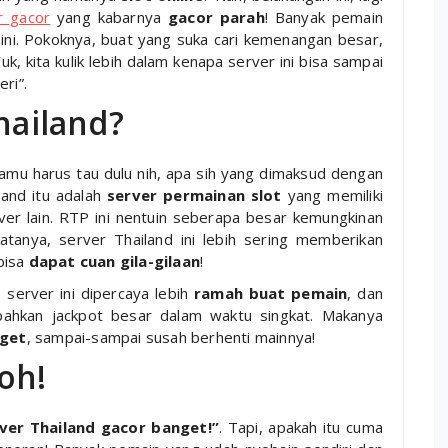
r gacor
yang kabarnya
gacor parah
! Banyak pemain
ini. Pokoknya, buat yang suka cari kemenangan besar,
Yuk, kita kulik lebih dalam kenapa server ini bisa sampai
ri”.
Thailand?
amu harus tau dulu nih, apa sih yang dimaksud dengan
iland itu adalah
server permainan slot
yang memiliki
rver lain. RTP ini nentuin seberapa besar kemungkinan
tanya, server Thailand ini lebih sering memberikan
bisa
dapat cuan gila-gilaan
!
server ini dipercaya lebih
ramah buat pemain
, dan
 bahkan jackpot besar dalam waktu singkat. Makanya
nget
, sampai-sampai susah berhenti mainnya!
oh!
rver Thailand gacor banget!”
. Tapi, apakah itu cuma