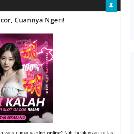
acor, Cuannya Ngeri!
ngan yang namanya
slot online
? Nah, belakangan ini, lagi