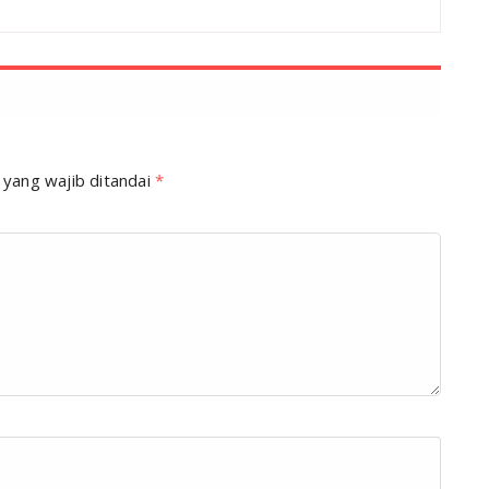
 yang wajib ditandai
*