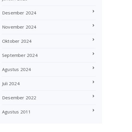
Desember 2024
November 2024
Oktober 2024
September 2024
Agustus 2024
Juli 2024
Desember 2022
Agustus 2011