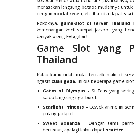
sekedar rumor atau beneran? Jawabannya, be
merasakan langsung betapa mudahnya untuk m
dengan
modal receh
, eh tiba-tiba dapat
scat
Pokoknya,
game-slot di server Thailand 
kemenangan kecil sampai jackpot yang ben
banyak orang ketagihan!
Game Slot yang P
Thailand
Kalau kamu udah mulai tertarik main di ser
ngasih
cuan gede
. Ini dia beberapa game slot
Gates of Olympus
– Si Zeus yang serin
saldo langsung nge-burst.
Starlight Princess
– Cewek anime ini seri
pulang jackpot.
Sweet Bonanza
– Dengan tema permen
beruntun, apalagi kalau dapet
scatter
.