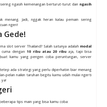
 sering ngasih kemenangan berturut-turut dan
ngasih
uk menang. Jadi, nggak heran kalau pemain sering
cuan ngeri!
a Gede!
ama slot server Thailand? Salah satunya adalah
modal
in cuma dengan
10 ribu atau 20 ribu
aja, tapi bisa
, buat kamu yang pengen coba peruntungan, server
 tetep ada strategi yang perlu diperhatiin biar menang
an-pelan naikin taruhan begitu kamu udah mulai ngerti
 ya!
geri
beberapa tips main yang bisa kamu coba: