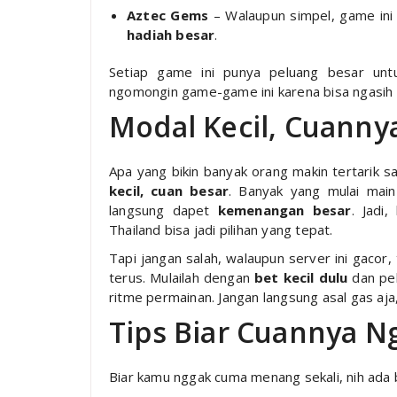
Aztec Gems
– Walaupun simpel, game ini
hadiah besar
.
Setiap game ini punya peluang besar unt
ngomongin game-game ini karena bisa ngasih 
Modal Kecil, Cuanny
Apa yang bikin banyak orang makin tertarik s
kecil, cuan besar
. Banyak yang mulai ma
langsung dapet
kemenangan besar
. Jadi
Thailand bisa jadi pilihan yang tepat.
Tapi jangan salah, walaupun server ini gacor,
terus. Mulailah dengan
bet kecil dulu
dan pel
ritme permainan. Jangan langsung asal gas aja,
Tips Biar Cuannya N
Biar kamu nggak cuma menang sekali, nih ada 