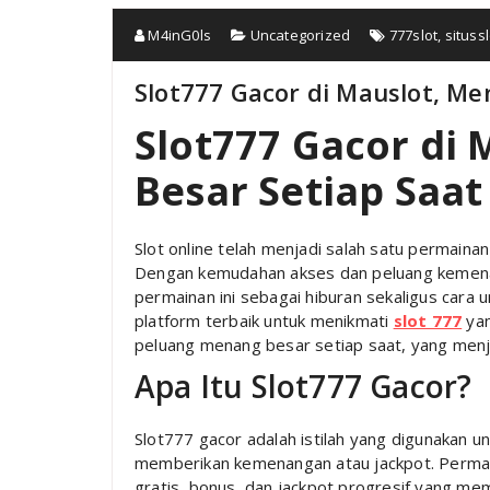
M4inG0ls
Uncategorized
777slot
,
situss
Slot777 Gacor di Mauslot, Me
Slot777 Gacor di
Besar Setiap Saat
Slot online telah menjadi salah satu permainan
Dengan kemudahan akses dan peluang kemena
permainan ini sebagai hiburan sekaligus cara
platform terbaik untuk menikmati
slot 777
yan
peluang menang besar setiap saat, yang menja
Apa Itu Slot777 Gacor?
Slot777 gacor adalah istilah yang digunakan 
memberikan kemenangan atau jackpot. Permaina
gratis, bonus, dan jackpot progresif yang m