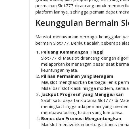
permainan Slot777 dirancang untuk memberika
platform lainnya, sehingga pemain dapat mera
Keunggulan Bermain Sl
Mauslot menawarkan berbagai keunggulan yan
bermain Slot777. Berikut adalah beberapa a
Peluang Kemenangan Tinggi
Slot777 di Mauslot dirancang dengan algor
melaporkan kemenangan besar saat bermain
keuntungan nyata.
Pilihan Permainan yang Beragam
Mauslot menghadirkan berbagai jenis perm
Mulai dari slot klasik hingga modern, semu
Jackpot Progresif yang Menggiurkan
Salah satu daya tarik utama Slot777 di Mausl
meningkat hingga ada pemain yang memena
membawa pulang hadiah yang luar biasa.
Bonus dan Promosi Menguntungkan
Mauslot menawarkan berbagai bonus menari