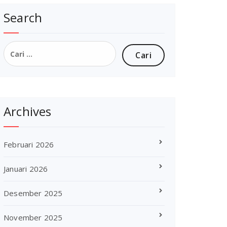
Search
Cari
untuk:
Archives
Februari 2026
Januari 2026
Desember 2025
November 2025