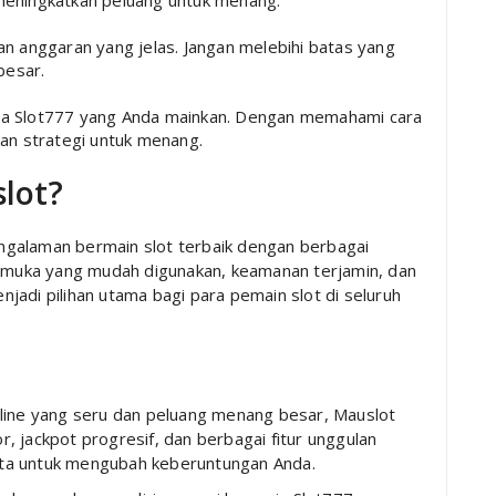
eningkatkan peluang untuk menang.
 anggaran yang jelas. Jangan melebihi batas yang
besar.
pada Slot777 yang Anda mainkan. Dengan memahami cara
an strategi untuk menang.
lot?
ngalaman bermain slot terbaik dengan berbagai
armuka yang mudah digunakan, keamanan terjamin, dan
jadi pilihan utama bagi para pemain slot di seluruh
nline yang seru dan peluang menang besar, Mauslot
, jackpot progresif, dan berbagai fitur unggulan
ta untuk mengubah keberuntungan Anda.