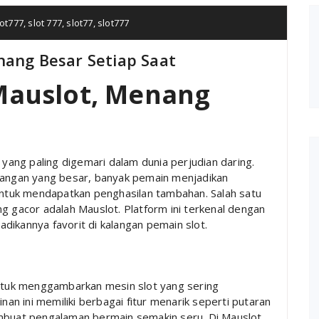
lot777
,
slot 777
,
slot77
,
slot777
nang Besar Setiap Saat
 Mauslot, Menang
 yang paling digemari dalam dunia perjudian daring.
ngan yang besar, banyak pemain menjadikan
 untuk mendapatkan penghasilan tambahan. Salah satu
g gacor adalah Mauslot. Platform ini terkenal dengan
dikannya favorit di kalangan pemain slot.
untuk menggambarkan mesin slot yang sering
n ini memiliki berbagai fitur menarik seperti putaran
embuat pengalaman bermain semakin seru. Di Mauslot,