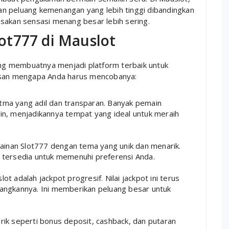
n peluang kemenangan yang lebih tinggi dibandingkan
sakan sensasi menang besar lebih sering.
ot777 di Mauslot
g membuatnya menjadi platform terbaik untuk
lasan mengapa Anda harus mencobanya:
itma yang adil dan transparan. Banyak pemain
, menjadikannya tempat yang ideal untuk meraih
ainan Slot777 dengan tema yang unik dan menarik.
a tersedia untuk memenuhi preferensi Anda.
ot adalah jackpot progresif. Nilai jackpot ini terus
ngkannya. Ini memberikan peluang besar untuk
k seperti bonus deposit, cashback, dan putaran