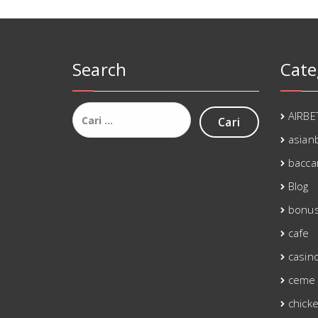
Search
Cate
Cari
AIRBE
untuk:
asianb
bacca
Blog
bonu
cafe
casin
ceme 
chick