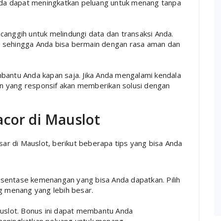
nda dapat meningkatkan peluang untuk menang tanpa
anggih untuk melindungi data dan transaksi Anda.
esmi, sehingga Anda bisa bermain dengan rasa aman dan
antu Anda kapan saja. Jika Anda mengalami kendala
an yang responsif akan memberikan solusi dengan
acor di Mauslot
r di Mauslot, berikut beberapa tips yang bisa Anda
ersentase kemenangan yang bisa Anda dapatkan. Pilih
g menang yang lebih besar.
uslot. Bonus ini dapat membantu Anda