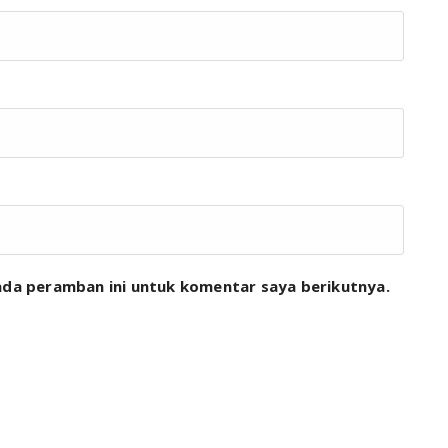
ada peramban ini untuk komentar saya berikutnya.