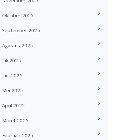
November 2025
Oktober 2025
September 2025
Agustus 2025
Juli 2025
Juni 2025
Mei 2025
April 2025
Maret 2025
Februari 2025