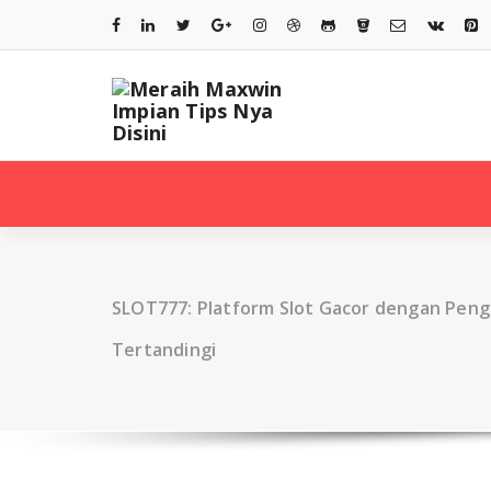
Skip
to
content
Sales
Contact Sales
Have a 
322
332 00 322
conta
om
SLOT777: Platform Slot Gacor dengan Pen
Tertandingi