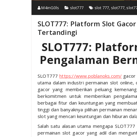
M4inG0ls
slot777
slot 777
,
slot777
,
slot7
SLOT777: Platform Slot Gac
Tertandingi
SLOT777: Platfor
Pengalaman Berm
SLOT777
https://www.poblanoks.com/
gacor 
utama dalam industri permainan slot online
gacor yang memberikan peluang kemenanga
berkomitmen untuk memberikan pengalama
berbagai fitur dan keuntungan yang membuat
tinggi dan banyaknya pilihan permainan menar
slot yang mencari keuntungan dan hiburan dal
Salah satu alasan utama mengapa SLOT777 b
permainan slot gacor yang adil dan mengu