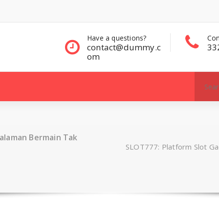
questions?
Contact Sales
Con
ct@dummy.c
332 00 322
33
Search
for:
galaman Bermain Tak
SLOT777: Platform Slot G