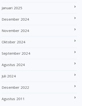
Januari 2025
Desember 2024
November 2024
Oktober 2024
September 2024
Agustus 2024
Juli 2024
Desember 2022
Agustus 2011