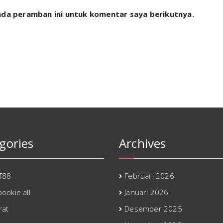
ada peramban ini untuk komentar saya berikutnya.
gories
Archives
T88
Februari 2026
ookie all
Januari 2026
rat
Desember 2025