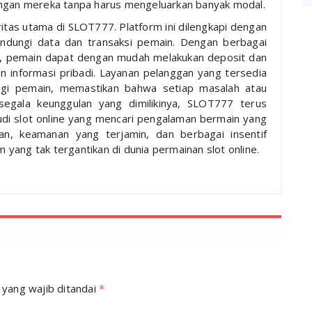
gan mereka tanpa harus mengeluarkan banyak modal.
tas utama di SLOT777. Platform ini dilengkapi dengan
indungi data dan transaksi pemain. Dengan berbagai
, pemain dapat dengan mudah melakukan deposit dan
n informasi pribadi. Layanan pelanggan yang tersedia
agi pemain, memastikan bahwa setiap masalah atau
segala keunggulan yang dimilikinya, SLOT777 terus
udi slot online yang mencari pengalaman bermain yang
an, keamanan yang terjamin, dan berbagai insentif
yang tak tergantikan di dunia permainan slot online.
 yang wajib ditandai
*