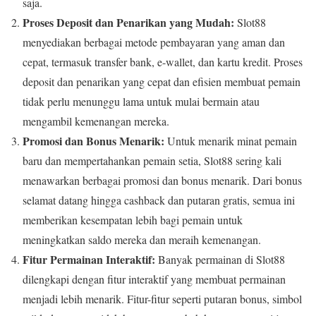
saja.
Proses Deposit dan Penarikan yang Mudah:
Slot88
menyediakan berbagai metode pembayaran yang aman dan
cepat, termasuk transfer bank, e-wallet, dan kartu kredit. Proses
deposit dan penarikan yang cepat dan efisien membuat pemain
tidak perlu menunggu lama untuk mulai bermain atau
mengambil kemenangan mereka.
Promosi dan Bonus Menarik:
Untuk menarik minat pemain
baru dan mempertahankan pemain setia, Slot88 sering kali
menawarkan berbagai promosi dan bonus menarik. Dari bonus
selamat datang hingga cashback dan putaran gratis, semua ini
memberikan kesempatan lebih bagi pemain untuk
meningkatkan saldo mereka dan meraih kemenangan.
Fitur Permainan Interaktif:
Banyak permainan di Slot88
dilengkapi dengan fitur interaktif yang membuat permainan
menjadi lebih menarik. Fitur-fitur seperti putaran bonus, simbol