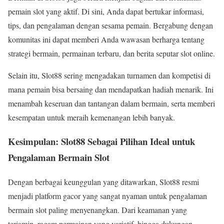
pemain slot yang aktif. Di sini, Anda dapat bertukar informasi,
tips, dan pengalaman dengan sesama pemain. Bergabung dengan
komunitas ini dapat memberi Anda wawasan berharga tentang
strategi bermain, permainan terbaru, dan berita seputar slot online.
Selain itu, Slot88 sering mengadakan turnamen dan kompetisi di
mana pemain bisa bersaing dan mendapatkan hadiah menarik. Ini
menambah keseruan dan tantangan dalam bermain, serta memberi
kesempatan untuk meraih kemenangan lebih banyak.
Kesimpulan: Slot88 Sebagai Pilihan Ideal untuk
Pengalaman Bermain Slot
Dengan berbagai keunggulan yang ditawarkan, Slot88 resmi
menjadi platform gacor yang sangat nyaman untuk pengalaman
bermain slot paling menyenangkan. Dari keamanan yang
terjamin, ragam permainan yang variatif, hingga dukungan