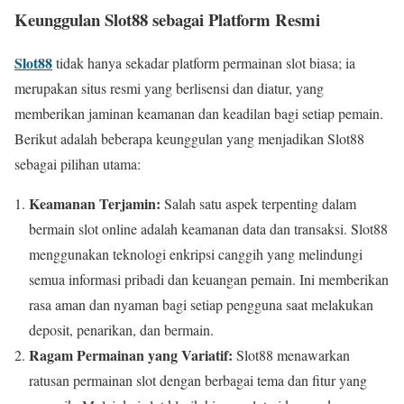
Keunggulan Slot88 sebagai Platform Resmi
Slot88
tidak hanya sekadar platform permainan slot biasa; ia
merupakan situs resmi yang berlisensi dan diatur, yang
memberikan jaminan keamanan dan keadilan bagi setiap pemain.
Berikut adalah beberapa keunggulan yang menjadikan Slot88
sebagai pilihan utama:
Keamanan Terjamin:
Salah satu aspek terpenting dalam
bermain slot online adalah keamanan data dan transaksi. Slot88
menggunakan teknologi enkripsi canggih yang melindungi
semua informasi pribadi dan keuangan pemain. Ini memberikan
rasa aman dan nyaman bagi setiap pengguna saat melakukan
deposit, penarikan, dan bermain.
Ragam Permainan yang Variatif:
Slot88 menawarkan
ratusan permainan slot dengan berbagai tema dan fitur yang