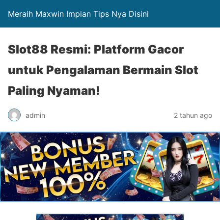
Meraih Maxwin Impian Tips Nya Disini
Slot88 Resmi: Platform Gacor
untuk Pengalaman Bermain Slot
Paling Nyaman!
admin
2 tahun ago