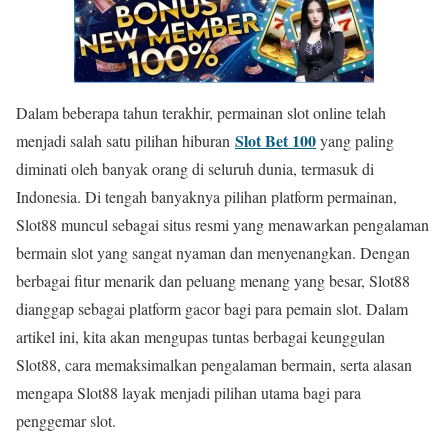
Dalam beberapa tahun terakhir, permainan slot online telah
Slot Bet 100
menjadi salah satu pilihan hiburan
yang paling
diminati oleh banyak orang di seluruh dunia, termasuk di
Indonesia. Di tengah banyaknya pilihan platform permainan,
Slot88 muncul sebagai situs resmi yang menawarkan pengalaman
bermain slot yang sangat nyaman dan menyenangkan. Dengan
berbagai fitur menarik dan peluang menang yang besar, Slot88
dianggap sebagai platform gacor bagi para pemain slot. Dalam
artikel ini, kita akan mengupas tuntas berbagai keunggulan
Slot88, cara memaksimalkan pengalaman bermain, serta alasan
mengapa Slot88 layak menjadi pilihan utama bagi para
penggemar slot.