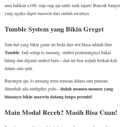
atau bahkan x100, siap-siap aja saldo naik tajam! Banyak banget
yang ngaku dapet maxwin dari sinilah awalnya.
Tumble System yang Bikin Greget
Satu hal yang bikin game ini beda dari slot biasa adalah fitur
Tumble
. Jadi setiap lo menang, simbol pemenangnya bakal
hilang dan diganti simbol baru—dan ini bisa terjadi berkali-kali
dalam satu spin.
Bayangin aja, lo menang terus-terusan dalam satu putaran,
itulah momen-momen yang
ditambah ada multiplier gede—
biasanya bikin maxwin datang tanpa permisi!
Main Modal Receh? Masih Bisa Cuan!