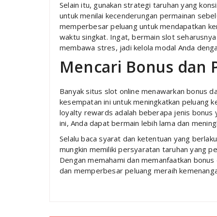
Selain itu, gunakan strategi taruhan yang kons
untuk menilai kecenderungan permainan sebel
memperbesar peluang untuk mendapatkan ke
waktu singkat. Ingat, bermain slot seharusny
membawa stres, jadi kelola modal Anda denga
Mencari Bonus dan 
Banyak situs slot online menawarkan bonus d
kesempatan ini untuk meningkatkan peluang k
loyalty rewards adalah beberapa jenis bonus
ini, Anda dapat bermain lebih lama dan meni
Selalu baca syarat dan ketentuan yang berla
mungkin memiliki persyaratan taruhan yang p
Dengan memahami dan memanfaatkan bonus de
dan memperbesar peluang meraih kemenangan b