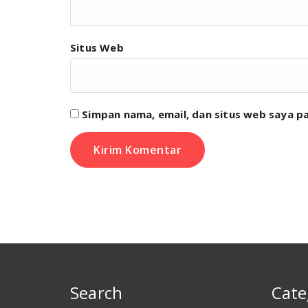
Situs Web
Simpan nama, email, dan situs web saya p
Search
Cate