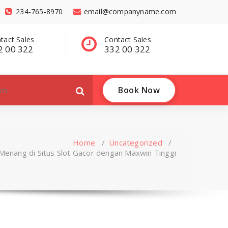
234-765-8970
email@companyname.com
tact Sales
Have a questions?
C
2 00 322
contact@dummy
3
.com
Book Now
Home
/
Uncategorized
/
Menang di Situs Slot Gacor dengan Maxwin Tinggi