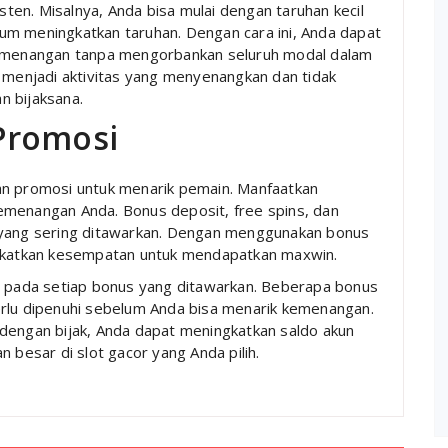
isten. Misalnya, Anda bisa mulai dengan taruhan kecil
um meningkatkan taruhan. Dengan cara ini, Anda dapat
menangan tanpa mengorbankan seluruh modal dalam
a menjadi aktivitas yang menyenangkan dan tidak
n bijaksana.
Promosi
an promosi untuk menarik pemain. Manfaatkan
emenangan Anda. Bonus deposit, free spins, dan
 yang sering ditawarkan. Dengan menggunakan bonus
ngkatkan kesempatan untuk mendapatkan maxwin.
ku pada setiap bonus yang ditawarkan. Beberapa bonus
erlu dipenuhi sebelum Anda bisa menarik kemenangan.
ngan bijak, Anda dapat meningkatkan saldo akun
esar di slot gacor yang Anda pilih.