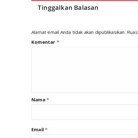
Tinggalkan Balasan
Alamat email Anda tidak akan dipublikasikan.
Ruas
Komentar
*
Nama
*
Email
*