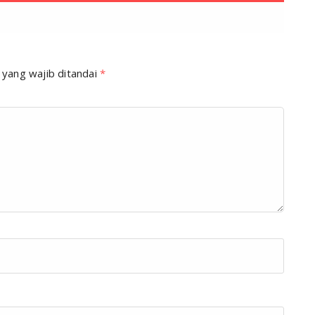
 yang wajib ditandai
*