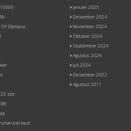
 10000
Januari 2025
5k
Desember 2024
 Of Olympus
November 2024
1
Oktober 2024
September 2024
t
Agustus 2024
oker
Juli 2024
ot
Desember 2022
Agustus 2011
123 slot
388
ola
aruhan bet kecil