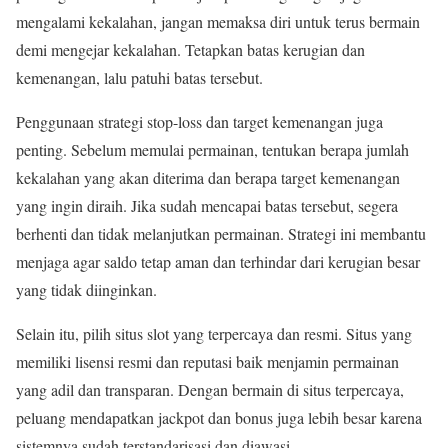
mengalami kekalahan, jangan memaksa diri untuk terus bermain
demi mengejar kekalahan. Tetapkan batas kerugian dan
kemenangan, lalu patuhi batas tersebut.
Penggunaan strategi stop-loss dan target kemenangan juga
penting. Sebelum memulai permainan, tentukan berapa jumlah
kekalahan yang akan diterima dan berapa target kemenangan
yang ingin diraih. Jika sudah mencapai batas tersebut, segera
berhenti dan tidak melanjutkan permainan. Strategi ini membantu
menjaga agar saldo tetap aman dan terhindar dari kerugian besar
yang tidak diinginkan.
Selain itu, pilih situs slot yang terpercaya dan resmi. Situs yang
memiliki lisensi resmi dan reputasi baik menjamin permainan
yang adil dan transparan. Dengan bermain di situs terpercaya,
peluang mendapatkan jackpot dan bonus juga lebih besar karena
sistemnya sudah terstandarisasi dan diawasi.