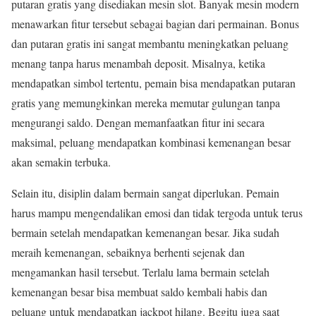
putaran gratis yang disediakan mesin slot. Banyak mesin modern
menawarkan fitur tersebut sebagai bagian dari permainan. Bonus
dan putaran gratis ini sangat membantu meningkatkan peluang
menang tanpa harus menambah deposit. Misalnya, ketika
mendapatkan simbol tertentu, pemain bisa mendapatkan putaran
gratis yang memungkinkan mereka memutar gulungan tanpa
mengurangi saldo. Dengan memanfaatkan fitur ini secara
maksimal, peluang mendapatkan kombinasi kemenangan besar
akan semakin terbuka.
Selain itu, disiplin dalam bermain sangat diperlukan. Pemain
harus mampu mengendalikan emosi dan tidak tergoda untuk terus
bermain setelah mendapatkan kemenangan besar. Jika sudah
meraih kemenangan, sebaiknya berhenti sejenak dan
mengamankan hasil tersebut. Terlalu lama bermain setelah
kemenangan besar bisa membuat saldo kembali habis dan
peluang untuk mendapatkan jackpot hilang. Begitu juga saat