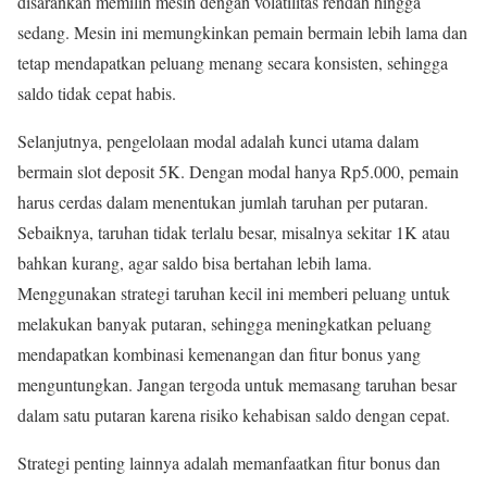
disarankan memilih mesin dengan volatilitas rendah hingga
sedang. Mesin ini memungkinkan pemain bermain lebih lama dan
tetap mendapatkan peluang menang secara konsisten, sehingga
saldo tidak cepat habis.
Selanjutnya, pengelolaan modal adalah kunci utama dalam
bermain slot deposit 5K. Dengan modal hanya Rp5.000, pemain
harus cerdas dalam menentukan jumlah taruhan per putaran.
Sebaiknya, taruhan tidak terlalu besar, misalnya sekitar 1K atau
bahkan kurang, agar saldo bisa bertahan lebih lama.
Menggunakan strategi taruhan kecil ini memberi peluang untuk
melakukan banyak putaran, sehingga meningkatkan peluang
mendapatkan kombinasi kemenangan dan fitur bonus yang
menguntungkan. Jangan tergoda untuk memasang taruhan besar
dalam satu putaran karena risiko kehabisan saldo dengan cepat.
Strategi penting lainnya adalah memanfaatkan fitur bonus dan