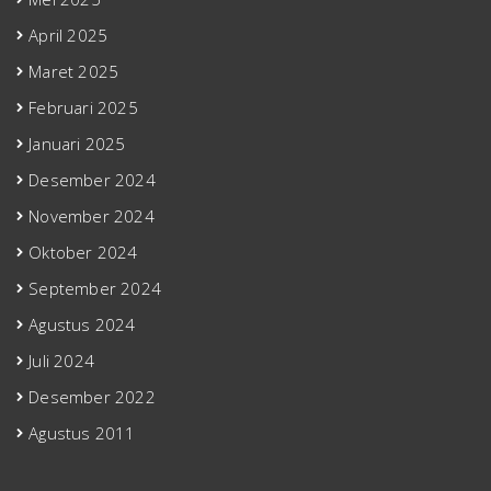
April 2025
Maret 2025
Februari 2025
Januari 2025
Desember 2024
November 2024
Oktober 2024
September 2024
Agustus 2024
Juli 2024
Desember 2022
Agustus 2011