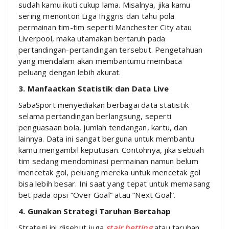
sudah kamu ikuti cukup lama. Misalnya, jika kamu
sering menonton Liga Inggris dan tahu pola
permainan tim-tim seperti Manchester City atau
Liverpool, maka utamakan bertaruh pada
pertandingan-pertandingan tersebut. Pengetahuan
yang mendalam akan membantumu membaca
peluang dengan lebih akurat.
3. Manfaatkan Statistik dan Data Live
SabaSport menyediakan berbagai data statistik
selama pertandingan berlangsung, seperti
penguasaan bola, jumlah tendangan, kartu, dan
lainnya. Data ini sangat berguna untuk membantu
kamu mengambil keputusan. Contohnya, jika sebuah
tim sedang mendominasi permainan namun belum
mencetak gol, peluang mereka untuk mencetak gol
bisa lebih besar. Ini saat yang tepat untuk memasang
bet pada opsi “Over Goal” atau “Next Goal”.
4. Gunakan Strategi Taruhan Bertahap
Strategi ini disebut juga
stair betting
atau taruhan