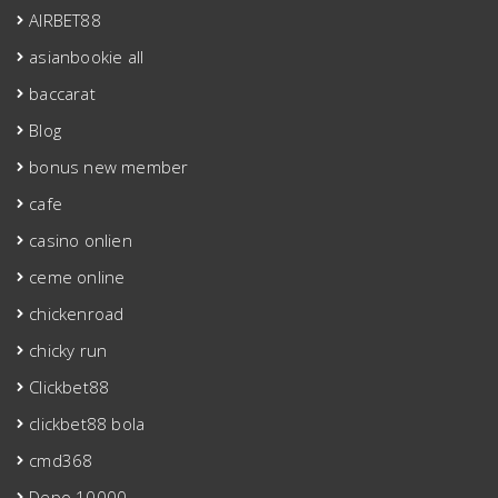
AIRBET88
asianbookie all
baccarat
Blog
bonus new member
cafe
casino onlien
ceme online
chickenroad
chicky run
Clickbet88
clickbet88 bola
cmd368
Depo 10000