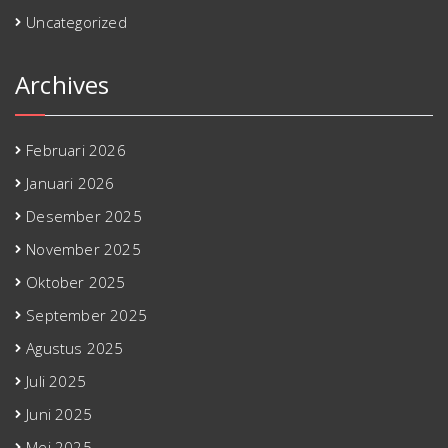
Uncategorized
Archives
Februari 2026
Januari 2026
Desember 2025
November 2025
Oktober 2025
September 2025
Agustus 2025
Juli 2025
Juni 2025
Mei 2025