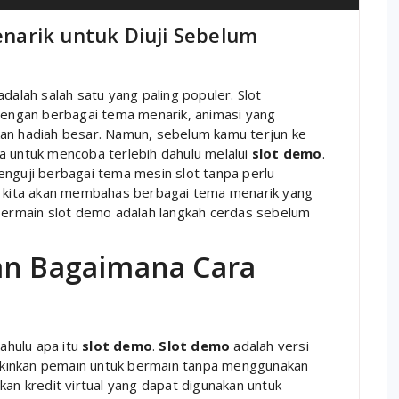
narik untuk Diuji Sebelum
dalah salah satu yang paling populer. Slot
ngan berbagai tema menarik, animasi yang
 hadiah besar. Namun, sebelum kamu terjun ke
a untuk mencoba terlebih dahulu melalui
slot demo
.
guji berbagai tema mesin slot tanpa perlu
i, kita akan membahas berbagai tema menarik yang
rmain slot demo adalah langkah cerdas sebelum
an Bagaimana Cara
dahulu apa itu
slot demo
.
Slot demo
adalah versi
kinkan pemain untuk bermain tanpa menggunakan
kan kredit virtual yang dapat digunakan untuk