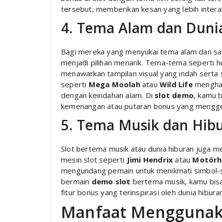
tersebut, memberikan kesan yang lebih interak
4. Tema Alam dan Duni
Bagi mereka yang menyukai tema alam dan satw
menjadi pilihan menarik. Tema-tema seperti hu
menawarkan tampilan visual yang indah serta
seperti
Mega Moolah
atau
Wild Life
menghad
dengan keindahan alam. Di
slot demo
, kamu 
kemenangan atau putaran bonus yang mengg
5. Tema Musik dan Hib
Slot bertema musik atau dunia hiburan juga me
mesin slot seperti
Jimi Hendrix
atau
Motörh
mengundang pemain untuk menikmati simbol-si
bermain
demo slot
bertema musik, kamu bisa
fitur bonus yang terinspirasi oleh dunia hibura
Manfaat Menggunak