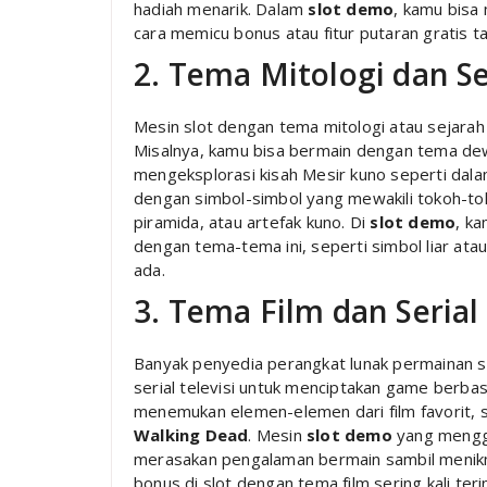
hadiah menarik. Dalam
slot demo
, kamu bisa
cara memicu bonus atau fitur putaran gratis t
2. Tema Mitologi dan S
Mesin slot dengan tema mitologi atau sejarah
Misalnya, kamu bisa bermain dengan tema d
mengeksplorasi kisah Mesir kuno seperti dal
dengan simbol-simbol yang mewakili tokoh-tok
piramida, atau artefak kuno. Di
slot demo
, ka
dengan tema-tema ini, seperti simbol liar at
ada.
3. Tema Film dan Serial
Banyak penyedia perangkat lunak permainan s
serial televisi untuk menciptakan game berbas
menemukan elemen-elemen dari film favorit, 
Walking Dead
. Mesin
slot demo
yang menggu
merasakan pengalaman bermain sambil menikmat
bonus di slot dengan tema film sering kali teri