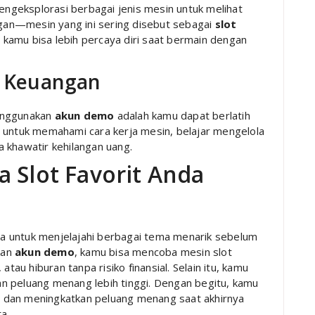
engeksplorasi berbagai jenis mesin untuk melihat
an—mesin yang ini sering disebut sebagai
slot
kamu bisa lebih percaya diri saat bermain dengan
ko Keuangan
menggunakan
akun demo
adalah kamu dapat berlatih
 untuk memahami cara kerja mesin, belajar mengelola
 khawatir kehilangan uang.
 Slot Favorit Anda
a untuk menjelajahi berbagai tema menarik sebelum
kan
akun demo
, kamu bisa mencoba mesin slot
atau hiburan tanpa risiko finansial. Selain itu, kamu
 peluang menang lebih tinggi. Dengan begitu, kamu
 dan meningkatkan peluang menang saat akhirnya
a.