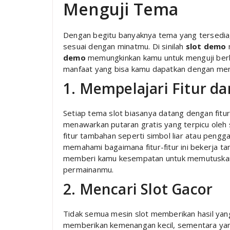
Menguji Tema
Dengan begitu banyaknya tema yang tersedia
sesuai dengan minatmu. Di sinilah
slot demo
demo
memungkinkan kamu untuk menguji berba
manfaat yang bisa kamu dapatkan dengan me
1. Mempelajari Fitur d
Setiap tema slot biasanya datang dengan fit
menawarkan putaran gratis yang terpicu oleh 
fitur tambahan seperti simbol liar atau pen
memahami bagaimana fitur-fitur ini bekerja t
memberi kamu kesempatan untuk memutuskan 
permainanmu.
2. Mencari Slot Gacor
Tidak semua mesin slot memberikan hasil yan
memberikan kemenangan kecil, sementara yan