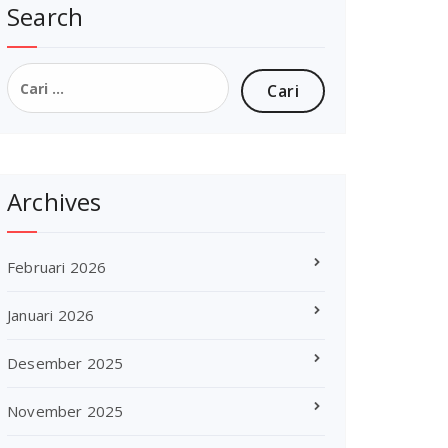
Search
Cari
untuk:
Archives
Februari 2026
Januari 2026
Desember 2025
November 2025