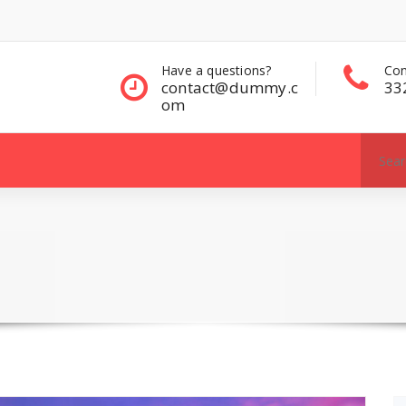
questions?
Contact Sales
Con
ct@dummy.c
332 00 322
33
Search
for: