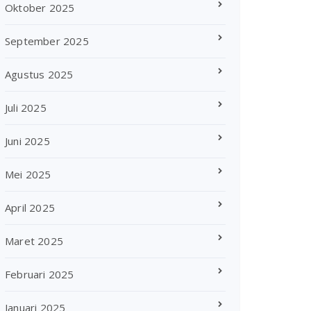
Oktober 2025
September 2025
Agustus 2025
Juli 2025
Juni 2025
Mei 2025
April 2025
Maret 2025
Februari 2025
Januari 2025