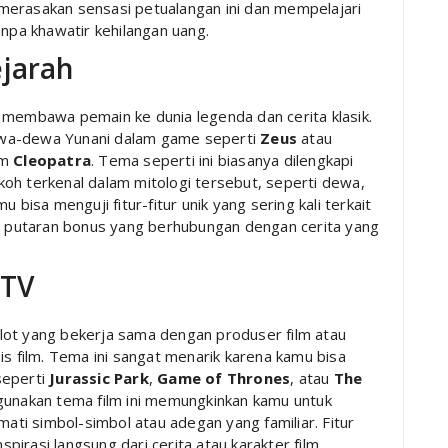
 merasakan sensasi petualangan ini dan mempelajari
anpa khawatir kehilangan uang.
ejarah
 membawa pemain ke dunia legenda dan cerita klasik.
ewa-dewa Yunani dalam game seperti
Zeus
atau
am
Cleopatra
. Tema seperti ini biasanya dilengkapi
oh terkenal dalam mitologi tersebut, seperti dewa,
mu bisa menguji fitur-fitur unik yang sering kali terkait
au putaran bonus yang berhubungan dengan cerita yang
 TV
lot yang bekerja sama dengan produser film atau
is film. Tema ini sangat menarik karena kamu bisa
seperti
Jurassic Park
,
Game of Thrones
, atau
The
nakan tema film ini memungkinkan kamu untuk
i simbol-simbol atau adegan yang familiar. Fitur
nspirasi langsung dari cerita atau karakter film