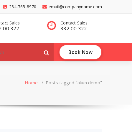
234-765-8970
email@companyname.com
tact Sales
Have a questions?
C
2 00 322
contact@dummy
3
.com
Book Now
Home
/
Posts tagged "akun demo"