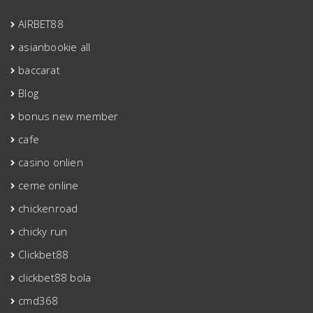
AIRBET88
asianbookie all
baccarat
Blog
bonus new member
cafe
casino onlien
ceme online
chickenroad
chicky run
Clickbet88
clickbet88 bola
cmd368