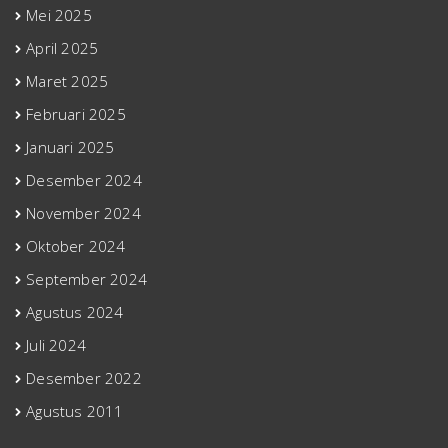
Mei 2025
April 2025
Maret 2025
Februari 2025
Januari 2025
Desember 2024
November 2024
Oktober 2024
September 2024
Agustus 2024
Juli 2024
Desember 2022
Agustus 2011