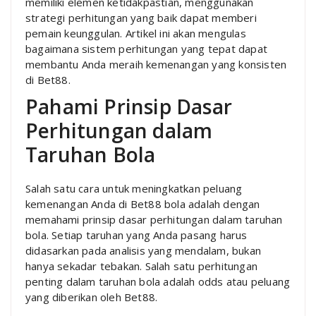
memiliki elemen ketidakpastian, menggunakan
strategi perhitungan yang baik dapat memberi
pemain keunggulan. Artikel ini akan mengulas
bagaimana sistem perhitungan yang tepat dapat
membantu Anda meraih kemenangan yang konsisten
di Bet88.
Pahami Prinsip Dasar
Perhitungan dalam
Taruhan Bola
Salah satu cara untuk meningkatkan peluang
kemenangan Anda di Bet88 bola adalah dengan
memahami prinsip dasar perhitungan dalam taruhan
bola. Setiap taruhan yang Anda pasang harus
didasarkan pada analisis yang mendalam, bukan
hanya sekadar tebakan. Salah satu perhitungan
penting dalam taruhan bola adalah odds atau peluang
yang diberikan oleh Bet88.