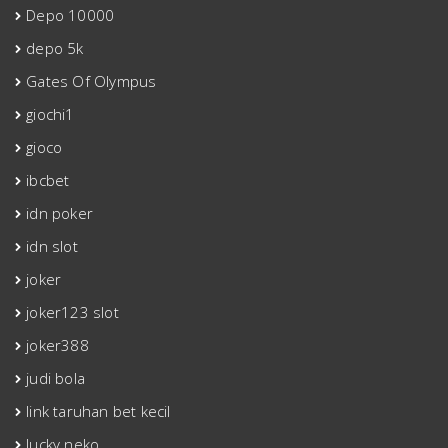
Depo 10000
depo 5k
Gates Of Olympus
giochi1
gioco
ibcbet
idn poker
idn slot
joker
joker123 slot
joker388
judi bola
link taruhan bet kecil
lucky neko