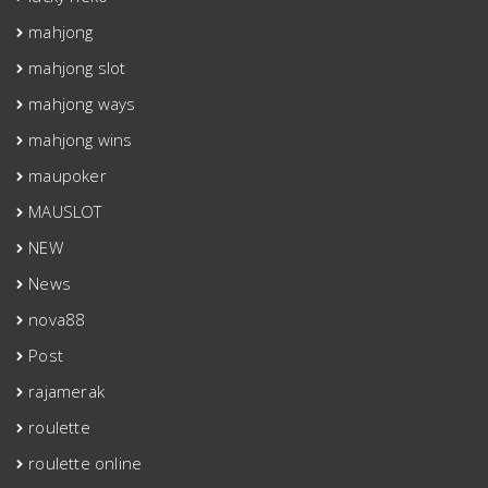
mahjong
mahjong slot
mahjong ways
mahjong wins
maupoker
MAUSLOT
NEW
News
nova88
Post
rajamerak
roulette
roulette online