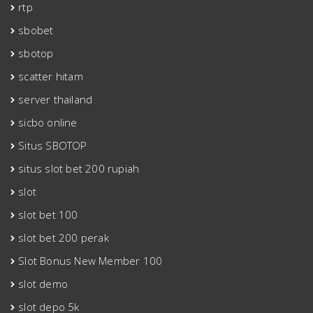
rtp
sbobet
sbotop
scatter hitam
server thailand
sicbo online
Situs SBOTOP
situs slot bet 200 rupiah
slot
slot bet 100
slot bet 200 perak
Slot Bonus New Member 100
slot demo
slot depo 5k