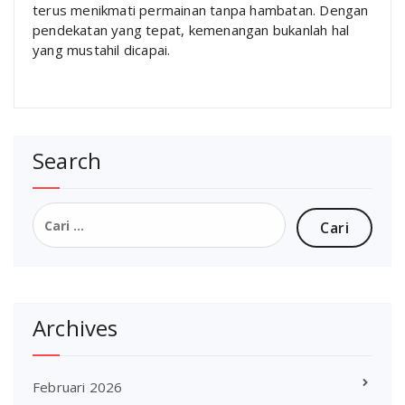
terus menikmati permainan tanpa hambatan. Dengan
pendekatan yang tepat, kemenangan bukanlah hal
yang mustahil dicapai.
Search
Cari
untuk:
Archives
Februari 2026