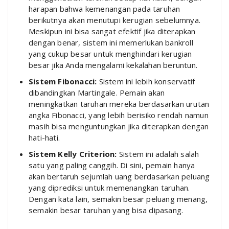
harapan bahwa kemenangan pada taruhan
berikutnya akan menutupi kerugian sebelumnya.
Meskipun ini bisa sangat efektif jika diterapkan
dengan benar, sistem ini memerlukan bankroll
yang cukup besar untuk menghindari kerugian
besar jika Anda mengalami kekalahan beruntun.
Sistem Fibonacci:
Sistem ini lebih konservatif
dibandingkan Martingale. Pemain akan
meningkatkan taruhan mereka berdasarkan urutan
angka Fibonacci, yang lebih berisiko rendah namun
masih bisa menguntungkan jika diterapkan dengan
hati-hati.
Sistem Kelly Criterion:
Sistem ini adalah salah
satu yang paling canggih. Di sini, pemain hanya
akan bertaruh sejumlah uang berdasarkan peluang
yang diprediksi untuk memenangkan taruhan.
Dengan kata lain, semakin besar peluang menang,
semakin besar taruhan yang bisa dipasang.