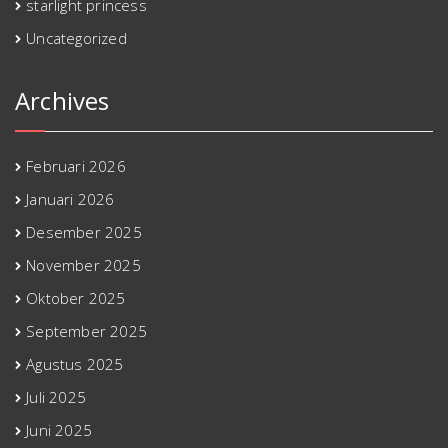
starlight princess
Uncategorized
Archives
Februari 2026
Januari 2026
Desember 2025
November 2025
Oktober 2025
September 2025
Agustus 2025
Juli 2025
Juni 2025