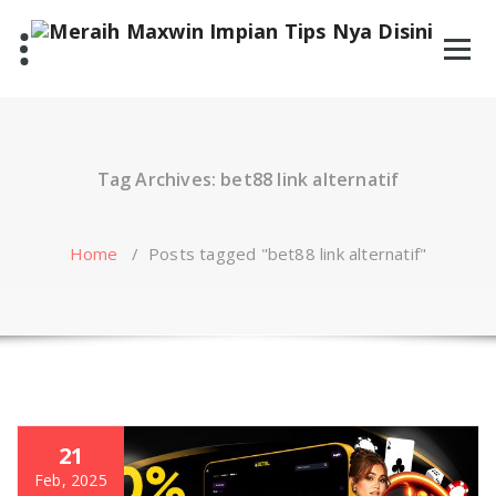
Skip
to
content
Tag Archives: bet88 link alternatif
Home
/
Posts tagged "bet88 link alternatif"
21
Feb, 2025