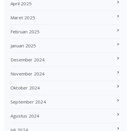
April 2025
Maret 2025
Februari 2025
Januari 2025
Desember 2024
November 2024
Oktober 2024
September 2024
Agustus 2024
Juli 2024