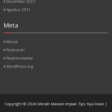
Desember 2022
Agustus 2011
Meta
Masuk
Feed entri
Feed komentar
WordPress.org
Copyright © 2026 Meraih Maxwin Impian Tips Nya Disini |