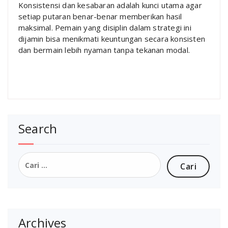
Konsistensi dan kesabaran adalah kunci utama agar
setiap putaran benar-benar memberikan hasil
maksimal. Pemain yang disiplin dalam strategi ini
dijamin bisa menikmati keuntungan secara konsisten
dan bermain lebih nyaman tanpa tekanan modal.
Search
Cari
untuk:
Archives