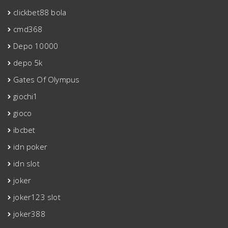
clickbet88 bola
cmd368
Depo 10000
depo 5k
Gates Of Olympus
giochi1
gioco
ibcbet
idn poker
idn slot
joker
joker123 slot
joker388