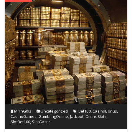
M4inG0ls
Uncategorized
Bet100
,
CasinoBonus
,
CasinoGames
,
GamblingOnline
,
Jackpot
,
OnlineSlots
,
SlotBet100
,
SlotGacor