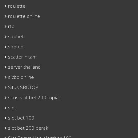
roulette
roulette online
rtp
sbobet
sbotop
scatter hitam
server thailand
sicbo online
Situs SBOTOP
situs slot bet 200 rupiah
slot
slot bet 100
slot bet 200 perak