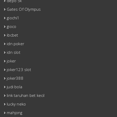
depo 5k
Gates Of Olympus
giochi1
gioco
ibcbet
idn poker
idn slot
joker
joker123 slot
joker388
judi bola
link taruhan bet kecil
lucky neko
mahjong