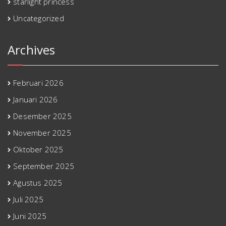
starlight princess
Uncategorized
Archives
Februari 2026
Januari 2026
Desember 2025
November 2025
Oktober 2025
September 2025
Agustus 2025
Juli 2025
Juni 2025