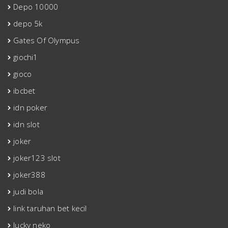
Depo 10000
depo 5k
Gates Of Olympus
giochi1
gioco
ibcbet
idn poker
idn slot
joker
joker123 slot
joker388
judi bola
link taruhan bet kecil
lucky neko