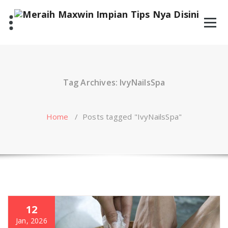
Skip
to
content
Tag Archives: IvyNailsSpa
Home
/
Posts tagged "IvyNailsSpa"
12
Jan, 2026