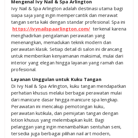
Mengenal Ivy Nail & Spa Arlington
Ivy Nail & Spa Arlington adalah destinasi utama bagi
siapa saja yang ingin mempercantik dan merawat
tangan serta kaki dengan standar profesional. Spa ini
https://ivynailspaarlington.com/
terkenal karena
menghadirkan pengalaman perawatan yang
menenangkan, memadukan teknik modern dan
perawatan klasik. Setiap detail di salon ini dirancang
untuk memberikan kenyamanan maksimal, mulai dari
interior yang elegan hingga layanan yang ramah dan
profesional.
Layanan Unggulan untuk Kuku Tangan
Di Ivy Nail & Spa Arlington, kuku tangan mendapatkan
perhatian khusus melalui berbagai perawatan mulai
dari manicure dasar hingga manicure spa lengkap.
Perawatan ini mencakup pemotongan kuku,
perawatan kutikula, dan pemijatan tangan dengan
lotion khusus yang melembapkan kulit. Bagi
pelanggan yang ingin menambahkan sentuhan seni,
tersedia juga berbagai pilihan nail art modern,