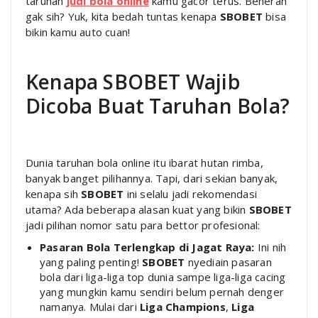
taruhan
judi bola online
kamu gacor terus. Beneran
gak sih? Yuk, kita bedah tuntas kenapa
SBOBET
bisa
bikin kamu auto cuan!
Kenapa SBOBET Wajib
Dicoba Buat Taruhan Bola?
Dunia taruhan bola online itu ibarat hutan rimba,
banyak banget pilihannya. Tapi, dari sekian banyak,
kenapa sih
SBOBET
ini selalu jadi rekomendasi
utama? Ada beberapa alasan kuat yang bikin
SBOBET
jadi pilihan nomor satu para bettor profesional:
Pasaran Bola Terlengkap di Jagat Raya:
Ini nih
yang paling penting!
SBOBET
nyediain pasaran
bola dari liga-liga top dunia sampe liga-liga cacing
yang mungkin kamu sendiri belum pernah denger
namanya. Mulai dari
Liga Champions
,
Liga