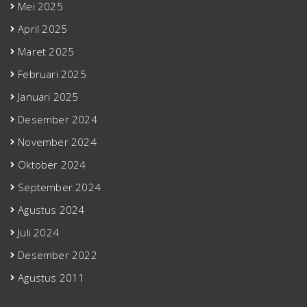
Mei 2025
April 2025
Maret 2025
Februari 2025
Januari 2025
Desember 2024
November 2024
Oktober 2024
September 2024
Agustus 2024
Juli 2024
Desember 2022
Agustus 2011