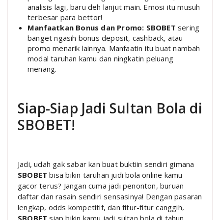
analisis lagi, baru deh lanjut main. Emosi itu musuh
terbesar para bettor!
Manfaatkan Bonus dan Promo:
SBOBET
sering
banget ngasih bonus deposit, cashback, atau
promo menarik lainnya. Manfaatin itu buat nambah
modal taruhan kamu dan ningkatin peluang
menang.
Siap-Siap Jadi Sultan Bola di
SBOBET!
Jadi, udah gak sabar kan buat buktiin sendiri gimana
SBOBET
bisa bikin taruhan judi bola online kamu
gacor terus? Jangan cuma jadi penonton, buruan
daftar dan rasain sendiri sensasinya! Dengan pasaran
lengkap, odds kompetitif, dan fitur-fitur canggih,
SBOBET
siap bikin kamu jadi sultan bola di tahun