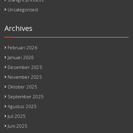
Uncategorized
Archives
Februari 2026
Januari 2026
Desember 2025
November 2025
Oktober 2025
September 2025
Agustus 2025
Juli 2025
Juni 2025