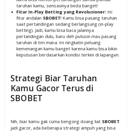
taruhan kamu, sensasinya beda banget!
Fitur In-Play Betting yang Revolusioner:
Ini
fitur andalan
SBOBET
! Kamu bisa pasang taruhan
saat pertandingan sedang berlangsung (in-play
betting). Jadi, kamu bisa baca jalannya
pertandingan dulu, baru deh putusin mau pasang
taruhan di tim mana. Ini ningkatin peluang
kemenangan kamu banget karena kamu bisa bikin
keputusan berdasarkan kondisi terkini di lapangan.
Strategi Biar Taruhan
Kamu Gacor Terus di
SBOBET
Nih, biar kamu gak cuma bengong doang liat
SBOBET
jadi gacor, ada beberapa strategi ampuh yang bisa