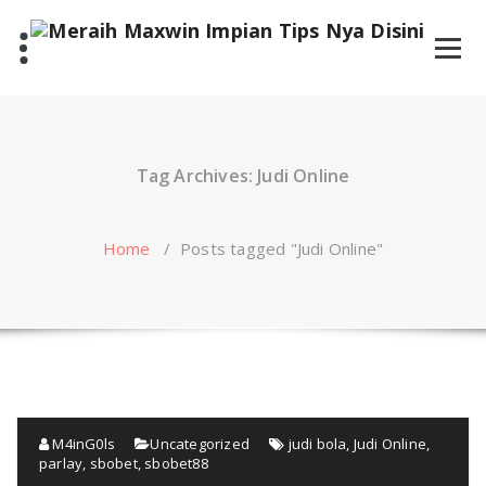
Skip
to
content
Tag Archives: Judi Online
Home
/
Posts tagged "Judi Online"
M4inG0ls
Uncategorized
judi bola
,
Judi Online
,
parlay
,
sbobet
,
sbobet88