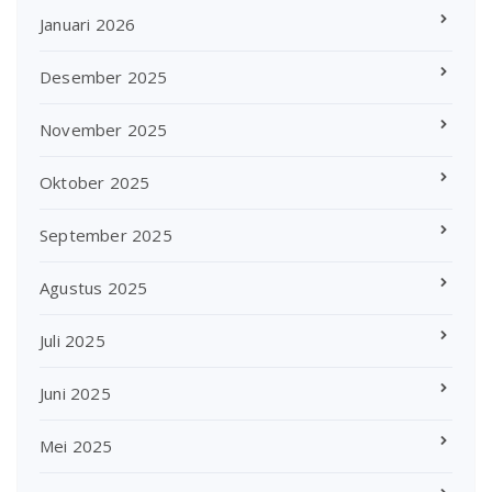
Januari 2026
Desember 2025
November 2025
Oktober 2025
September 2025
Agustus 2025
Juli 2025
Juni 2025
Mei 2025