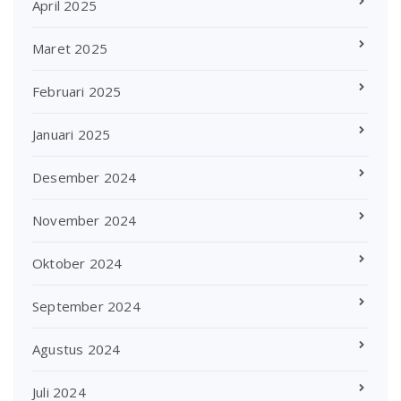
April 2025
Maret 2025
Februari 2025
Januari 2025
Desember 2024
November 2024
Oktober 2024
September 2024
Agustus 2024
Juli 2024