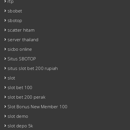
rtp
sbobet
sbotop
scatter hitam
server thailand
sicbo online
Situs SBOTOP
situs slot bet 200 rupiah
slot
slot bet 100
slot bet 200 perak
Slot Bonus New Member 100
slot demo
slot depo 5k