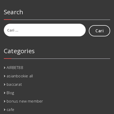
Search
Cari
untuk:
Categories
AIRBET88
asianbookie all
baccarat
Blog
bonus new member
cafe