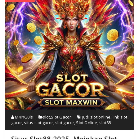
M4inG0ls
slot
,
Slot Gacor
judi slot online
,
link slot
gacor
,
situs slot gacor
,
slot gacor
,
Slot Online
,
slot88
Situs Slot88 2025, Mainkan Slot