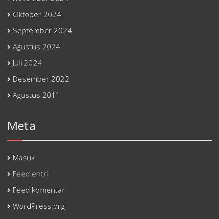
Oktober 2024
September 2024
Agustus 2024
Juli 2024
Desember 2022
Agustus 2011
Meta
Masuk
Feed entri
Feed komentar
WordPress.org