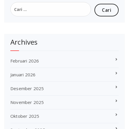
Cari
untuk:
Archives
Februari 2026
Januari 2026
Desember 2025
November 2025
Oktober 2025