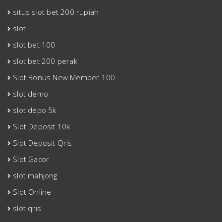
situs slot bet 200 rupiah
slot
slot bet 100
slot bet 200 perak
Slot Bonus New Member 100
slot demo
slot depo 5k
Slot Deposit 10k
Slot Deposit Qris
Slot Gacor
slot mahjong
Slot Online
slot qris