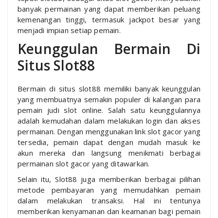
banyak permainan yang dapat memberikan peluang
kemenangan tinggi, termasuk jackpot besar yang
menjadi impian setiap pemain.
Keunggulan Bermain Di
Situs Slot88
Bermain di situs slot88 memiliki banyak keunggulan
yang membuatnya semakin populer di kalangan para
pemain judi slot online. Salah satu keunggulannya
adalah kemudahan dalam melakukan login dan akses
permainan. Dengan menggunakan link slot gacor yang
tersedia, pemain dapat dengan mudah masuk ke
akun mereka dan langsung menikmati berbagai
permainan slot gacor yang ditawarkan.
Selain itu, Slot88 juga memberikan berbagai pilihan
metode pembayaran yang memudahkan pemain
dalam melakukan transaksi. Hal ini tentunya
memberikan kenyamanan dan keamanan bagi pemain