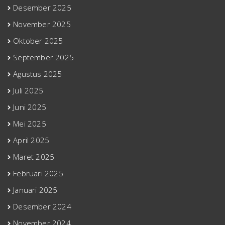
Desember 2025
November 2025
Oktober 2025
September 2025
Agustus 2025
Juli 2025
Juni 2025
Mei 2025
April 2025
Maret 2025
Februari 2025
Januari 2025
Desember 2024
November 2024