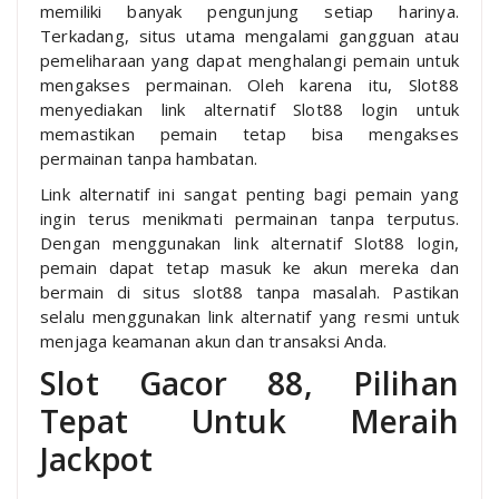
memiliki banyak pengunjung setiap harinya.
Terkadang, situs utama mengalami gangguan atau
pemeliharaan yang dapat menghalangi pemain untuk
mengakses permainan. Oleh karena itu, Slot88
menyediakan link alternatif Slot88 login untuk
memastikan pemain tetap bisa mengakses
permainan tanpa hambatan.
Link alternatif ini sangat penting bagi pemain yang
ingin terus menikmati permainan tanpa terputus.
Dengan menggunakan link alternatif Slot88 login,
pemain dapat tetap masuk ke akun mereka dan
bermain di situs slot88 tanpa masalah. Pastikan
selalu menggunakan link alternatif yang resmi untuk
menjaga keamanan akun dan transaksi Anda.
Slot Gacor 88, Pilihan
Tepat Untuk Meraih
Jackpot