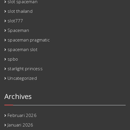
slot spaceman
slot thailand
slot777
Spaceman
spaceman pragmatic
spaceman slot
spbo
starlight princess
Uncategorized
Archives
Februari 2026
Januari 2026