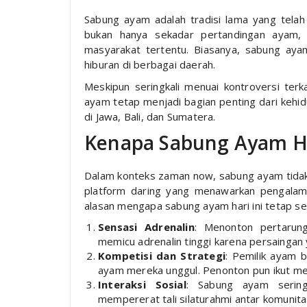
Sabung ayam adalah tradisi lama yang telah
bukan hanya sekadar pertandingan ayam, 
masyarakat tertentu. Biasanya, sabung ayam
hiburan di berbagai daerah.
Meskipun seringkali menuai kontroversi terk
ayam tetap menjadi bagian penting dari kehi
di Jawa, Bali, dan Sumatera.
Kenapa Sabung Ayam Har
Dalam konteks zaman now, sabung ayam tidak h
platform daring yang menawarkan pengalam
alasan mengapa sabung ayam hari ini tetap se
Sensasi Adrenalin
: Menonton pertarun
memicu adrenalin tinggi karena persaingan
Kompetisi dan Strategi
: Pemilik ayam b
ayam mereka unggul. Penonton pun ikut me
Interaksi Sosial
: Sabung ayam sering
mempererat tali silaturahmi antar komunita