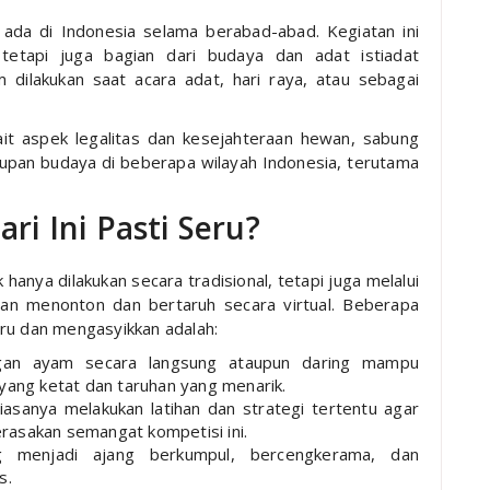
 ada di Indonesia selama berabad-abad. Kegiatan ini
tetapi juga bagian dari budaya dan adat istiadat
 dilakukan saat acara adat, hari raya, atau sebagai
ait aspek legalitas dan kesejahteraan hewan, sabung
dupan budaya di beberapa wilayah Indonesia, terutama
i Ini Pasti Seru?
anya dilakukan secara tradisional, tetapi juga melalui
an menonton dan bertaruh secara virtual. Beberapa
ru dan mengasyikkan adalah:
gan ayam secara langsung ataupun daring mampu
 yang ketat dan taruhan yang menarik.
iasanya melakukan latihan dan strategi tertentu agar
rasakan semangat kompetisi ini.
 menjadi ajang berkumpul, bercengkerama, dan
s.