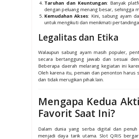
Taruhan dan Keuntungan
: Banyak pla
dengan peluang menang besar, sehingga m
Kemudahan Akses
: Kini, sabung ayam d
untuk mengikuti dan menikmati pertandingan
Legalitas dan Etika
Walaupun sabung ayam masih populer, pentin
secara bertanggung jawab dan sesuai den
Beberapa daerah melarang kegiatan ini kare
Oleh karena itu, pemain dan penonton harus s
dan tidak merugikan pihak lain.
Mengapa Kedua Aktiv
Favorit Saat Ini?
Dalam dunia yang serba digital dan penuh 
menjadi daya tarik utama. Slot QRIS berga