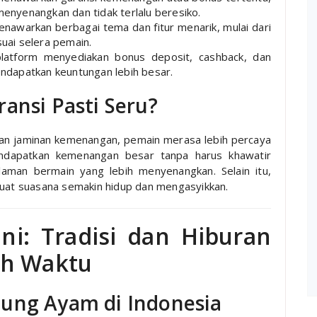
nyenangkan dan tidak terlalu beresiko.
menawarkan berbagai tema dan fitur menarik, mulai dari
suai selera pemain.
platform menyediakan bonus deposit, cashback, dan
ndapatkan keuntungan lebih besar.
ansi Pasti Seru?
dan jaminan kemenangan, pemain merasa lebih percaya
endapatkan kemenangan besar tanpa harus khawatir
aman bermain yang lebih menyenangkan. Selain itu,
buat suasana semakin hidup dan mengasyikkan.
ni: Tradisi dan Hiburan
eh Waktu
bung Ayam di Indonesia