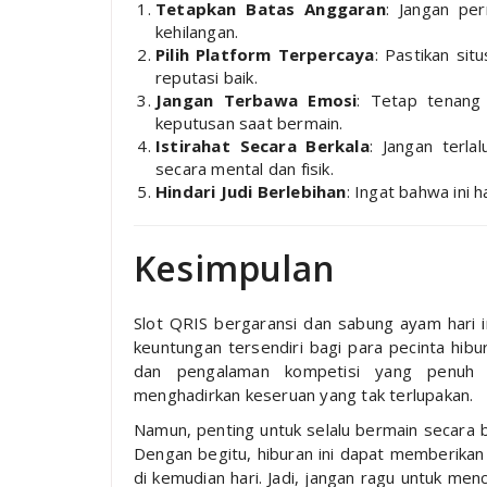
Tetapkan Batas Anggaran
: Jangan pe
kehilangan.
Pilih Platform Terpercaya
: Pastikan sit
reputasi baik.
Jangan Terbawa Emosi
: Tetap tenang
keputusan saat bermain.
Istirahat Secara Berkala
: Jangan terl
secara mental dan fisik.
Hindari Judi Berlebihan
: Ingat bahwa ini 
Kesimpulan
Slot QRIS bergaransi dan sabung ayam hari i
keuntungan tersendiri bagi para pecinta hib
dan pengalaman kompetisi yang penuh
menghadirkan keseruan yang tak terlupakan.
Namun, penting untuk selalu bermain secara 
Dengan begitu, hiburan ini dapat memberika
di kemudian hari. Jadi, jangan ragu untuk me