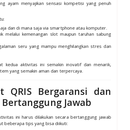
ng ayam menyajikan sensasi kompetisi yang penuh
tu:
 saja dan di mana saja via smartphone atau komputer.
aik melalui kemenangan slot maupun taruhan sabung
galaman seru yang mampu menghilangkan stres dan
 kedua aktivitas ini semakin inovatif dan menarik,
sistem yang semakin aman dan terpercaya.
ot QRIS Bergaransi dan
 Bertanggung Jawab
vitas ini harus dilakukan secara bertanggung jawab
t beberapa tips yang bisa diikuti: