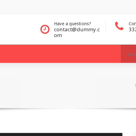
questions?
Contact Sales
Con
ct@dummy.c
332 00 322
33
Search
for: