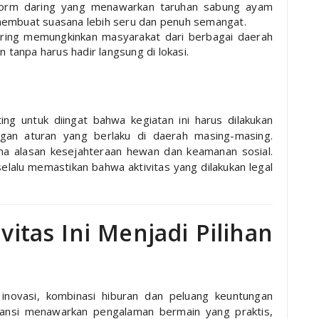
tform daring yang menawarkan taruhan sabung ayam
embuat suasana lebih seru dan penuh semangat.
aring memungkinkan masyarakat dari berbagai daerah
 tanpa harus hadir langsung di lokasi.
g untuk diingat bahwa kegiatan ini harus dilakukan
gan aturan yang berlaku di daerah masing-masing.
na alasan kesejahteraan hewan dan keamanan sosial.
elalu memastikan bahwa aktivitas yang dilakukan legal
itas Ini Menjadi Pilihan
inovasi, kombinasi hiburan dan peluang keuntungan
ransi menawarkan pengalaman bermain yang praktis,