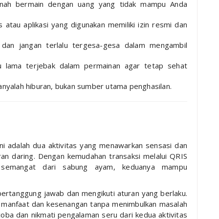
rnah bermain dengan uang yang tidak mampu Anda
us atau aplikasi yang digunakan memiliki izin resmi dan
 dan jangan terlalu tergesa-gesa dalam mengambil
alu lama terjebak dalam permainan agar tetap sehat
hanyalah hiburan, bukan sumber utama penghasilan.
ni adalah dua aktivitas yang menawarkan sensasi dan
uran daring. Dengan kemudahan transaksi melalui QRIS
 semangat dari sabung ayam, keduanya mampu
bertanggung jawab dan mengikuti aturan yang berlaku.
n manfaat dan kesenangan tanpa menimbulkan masalah
ncoba dan nikmati pengalaman seru dari kedua aktivitas