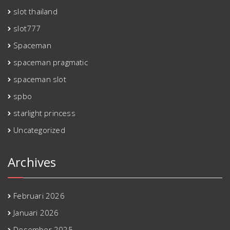
slot thailand
slot777
Spaceman
spaceman pragmatic
spaceman slot
spbo
starlight princess
Uncategorized
Archives
Februari 2026
Januari 2026
Desember 2025