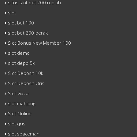
situs slot bet 200 rupiah
slot
slot bet 100
slot bet 200 perak
Slot Bonus New Member 100
slot demo
slot depo 5k
Slot Deposit 10k
Slot Deposit Qris
Slot Gacor
slot mahjong
Slot Online
slot qris
slot spaceman