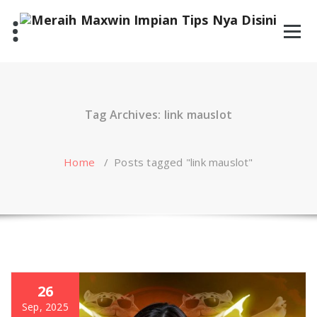
Skip
to
content
Tag Archives: link mauslot
Home
/
Posts tagged "link mauslot"
26
Sep, 2025