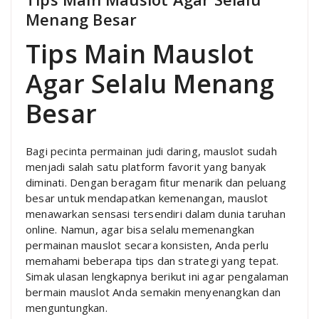
Menang Besar
Tips Main Mauslot
Agar Selalu Menang
Besar
Bagi pecinta permainan judi daring, mauslot sudah
menjadi salah satu platform favorit yang banyak
diminati. Dengan beragam fitur menarik dan peluang
besar untuk mendapatkan kemenangan, mauslot
menawarkan sensasi tersendiri dalam dunia taruhan
online. Namun, agar bisa selalu memenangkan
permainan mauslot secara konsisten, Anda perlu
memahami beberapa tips dan strategi yang tepat.
Simak ulasan lengkapnya berikut ini agar pengalaman
bermain mauslot Anda semakin menyenangkan dan
menguntungkan.