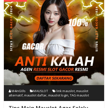
M4inG0ls
MAUSLOT
link mauslot
,
mauslot
alternatif
,
mauslot daftar
,
mauslot login
,
TAG mauslot
Tips Main Mauslot Agar Selalu