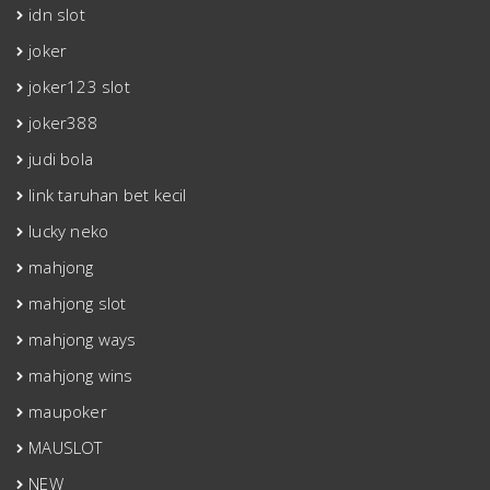
idn slot
joker
joker123 slot
joker388
judi bola
link taruhan bet kecil
lucky neko
mahjong
mahjong slot
mahjong ways
mahjong wins
maupoker
MAUSLOT
NEW