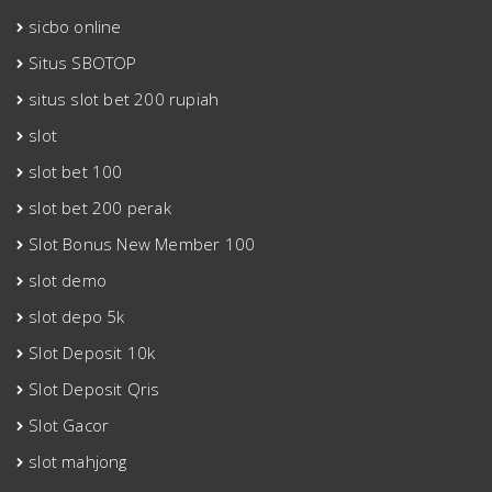
sicbo online
Situs SBOTOP
situs slot bet 200 rupiah
slot
slot bet 100
slot bet 200 perak
Slot Bonus New Member 100
slot demo
slot depo 5k
Slot Deposit 10k
Slot Deposit Qris
Slot Gacor
slot mahjong