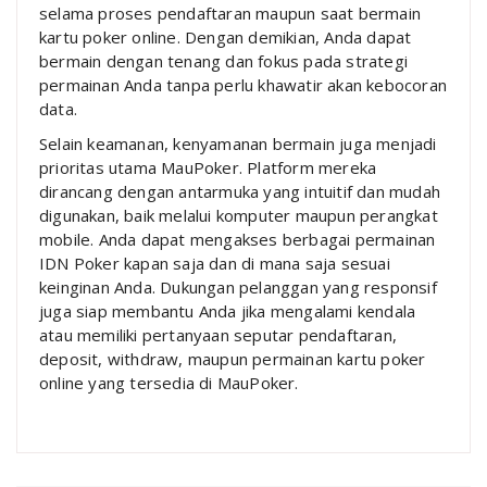
selama proses pendaftaran maupun saat bermain
kartu poker online. Dengan demikian, Anda dapat
bermain dengan tenang dan fokus pada strategi
permainan Anda tanpa perlu khawatir akan kebocoran
data.
Selain keamanan, kenyamanan bermain juga menjadi
prioritas utama MauPoker. Platform mereka
dirancang dengan antarmuka yang intuitif dan mudah
digunakan, baik melalui komputer maupun perangkat
mobile. Anda dapat mengakses berbagai permainan
IDN Poker kapan saja dan di mana saja sesuai
keinginan Anda. Dukungan pelanggan yang responsif
juga siap membantu Anda jika mengalami kendala
atau memiliki pertanyaan seputar pendaftaran,
deposit, withdraw, maupun permainan kartu poker
online yang tersedia di MauPoker.