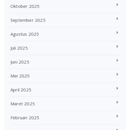
Oktober 2025
September 2025
Agustus 2025
Juli 2025
Juni 2025
Mei 2025
April 2025
Maret 2025
Februari 2025