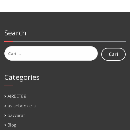
Search
Cari
untuk:
Categories
AIRBET88
asianbookie all
baccarat
Blog