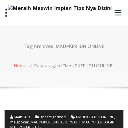
Skip
to
content
Tag Archives: MAUPKER IDN ONLINE
Home
/
Posts tagged "MAUPKER IDN ONLINE"
M4inG0ls
Uncategorized
MAUPKER IDN ONLINE
,
maupoker
,
MAUPOKER LINK ALTERNATIF
,
MAUPOKER LOGIN
,
MAUPOKER SITUS