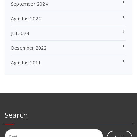
September 2024
Agustus 2024
Juli 2024
Desember 2022
Agustus 2011
Search
Cari