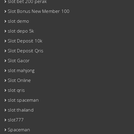
slot bet 200 perak
Slot Bonus New Member 100
slot demo
slot depo 5k
Slot Deposit 10k
Slot Deposit Qris
Slot Gacor
slot mahjong
Slot Online
slot qris
slot spaceman
slot thailand
slot777
Spaceman