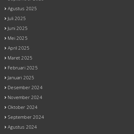
Agustus 2025
Juli 2025
Juni 2025
Mei 2025
April 2025
Maret 2025
Februari 2025
Januari 2025
Desember 2024
November 2024
Oktober 2024
September 2024
Agustus 2024