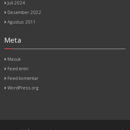
Juli 2024
Desember 2022
Agustus 2011
Meta
Masuk
Feed entri
Feed komentar
WordPress.org