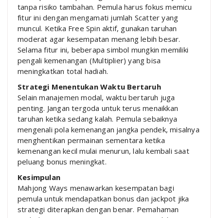
tanpa risiko tambahan. Pemula harus fokus memicu
fitur ini dengan mengamati jumlah Scatter yang
muncul. Ketika Free Spin aktif, gunakan taruhan
moderat agar kesempatan menang lebih besar.
Selama fitur ini, beberapa simbol mungkin memiliki
pengali kemenangan (Multiplier) yang bisa
meningkatkan total hadiah.
Strategi Menentukan Waktu Bertaruh
Selain manajemen modal, waktu bertaruh juga
penting. Jangan tergoda untuk terus menaikkan
taruhan ketika sedang kalah. Pemula sebaiknya
mengenali pola kemenangan jangka pendek, misalnya
menghentikan permainan sementara ketika
kemenangan kecil mulai menurun, lalu kembali saat
peluang bonus meningkat.
Kesimpulan
Mahjong Ways menawarkan kesempatan bagi
pemula untuk mendapatkan bonus dan jackpot jika
strategi diterapkan dengan benar. Pemahaman