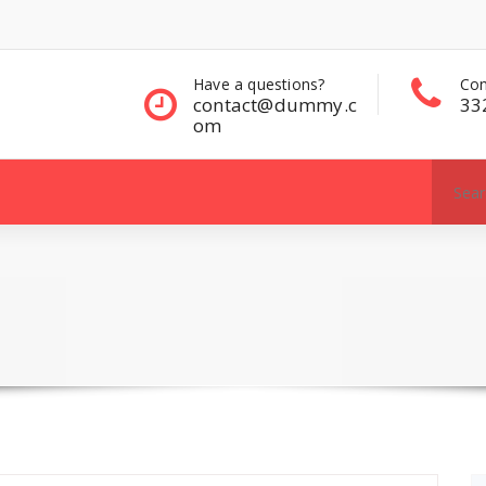
questions?
Contact Sales
Con
ct@dummy.c
332 00 322
33
Search
for: