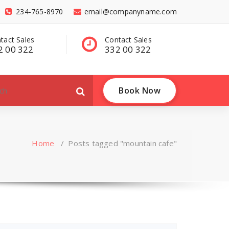
234-765-8970
email@companyname.com
tact Sales
Have a questions?
C
2 00 322
contact@dummy
3
.com
Book Now
Home
/
Posts tagged "mountain cafe"