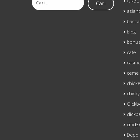
AIRBE
untuk:
asianb
bacca
Blog
bonu
cafe
casin
ceme 
chick
chicky
Click
clickb
cmd3
Depo