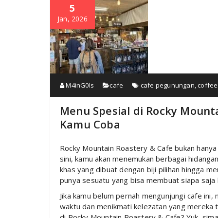
5
Jan, 2026
M4inG0ls
cafe
cafe pegunungan
,
coffee
Menu Spesial di Rocky Mounta
Kamu Coba
Rocky Mountain Roastery & Cafe bukan hanya 
sini, kamu akan menemukan berbagai hidangan s
khas yang dibuat dengan biji pilihan hingga me
punya sesuatu yang bisa membuat siapa saja 
Jika kamu belum pernah mengunjungi cafe ini,
waktu dan menikmati kelezatan yang mereka t
di Rocky Mountain Roastery & Cafe? Yuk, sima