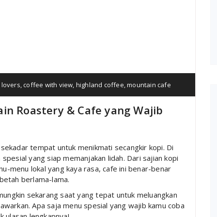
 lovers
,
coffee with view
,
highland coffee
,
mountain cafe
in Roastery & Cafe yang Wajib
sekadar tempat untuk menikmati secangkir kopi. Di
pesial yang siap memanjakan lidah. Dari sajian kopi
nu-menu lokal yang kaya rasa, cafe ini benar-benar
betah berlama-lama.
 mungkin sekarang saat yang tepat untuk meluangkan
awarkan. Apa saja menu spesial yang wajib kamu coba
k ulasan lengkapnya!