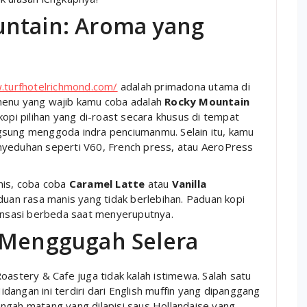
untain: Aroma yang
.turfhotelrichmond.com/
adalah primadona utama di
menu yang wajib kamu coba adalah
Rocky Mountain
i kopi pilihan yang di-roast secara khusus di tempat
gsung menggoda indra penciumanmu. Selain itu, kamu
nyeduhan seperti V60, French press, atau AeroPress
nis, coba coba
Caramel Latte
atau
Vanilla
an rasa manis yang tidak berlebihan. Paduan kopi
nsasi berbeda saat menyeruputnya.
 Menggugah Selera
oastery & Cafe juga tidak kalah istimewa. Salah satu
Hidangan ini terdiri dari English muffin yang dipanggang
ngah matang yang dilapisi saus Hollandaise yang