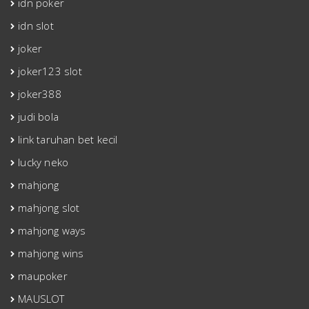
idn poker
idn slot
joker
joker123 slot
joker388
judi bola
link taruhan bet kecil
lucky neko
mahjong
mahjong slot
mahjong ways
mahjong wins
maupoker
MAUSLOT