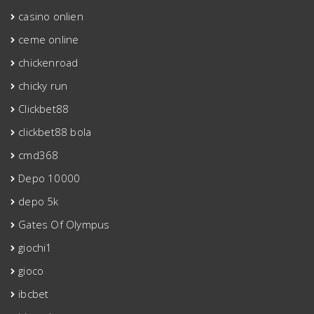
casino onlien
ceme online
chickenroad
chicky run
Clickbet88
clickbet88 bola
cmd368
Depo 10000
depo 5k
Gates Of Olympus
giochi1
gioco
ibcbet