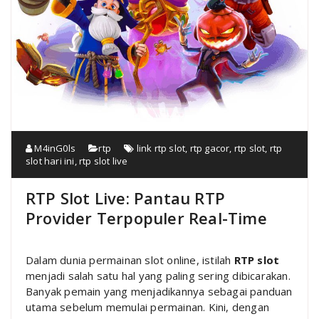
M4inG0ls
rtp
link rtp slot
,
rtp gacor
,
rtp slot
,
rtp
slot hari ini
,
rtp slot live
RTP Slot Live: Pantau RTP
Provider Terpopuler Real-Time
Dalam dunia permainan slot online, istilah
RTP slot
menjadi salah satu hal yang paling sering dibicarakan.
Banyak pemain yang menjadikannya sebagai panduan
utama sebelum memulai permainan. Kini, dengan