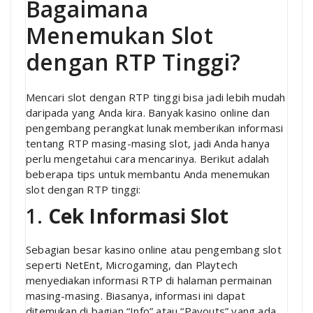
Bagaimana
Menemukan Slot
dengan RTP Tinggi?
Mencari slot dengan RTP tinggi bisa jadi lebih mudah
daripada yang Anda kira. Banyak kasino online dan
pengembang perangkat lunak memberikan informasi
tentang RTP masing-masing slot, jadi Anda hanya
perlu mengetahui cara mencarinya. Berikut adalah
beberapa tips untuk membantu Anda menemukan
slot dengan RTP tinggi:
1.
Cek Informasi Slot
Sebagian besar kasino online atau pengembang slot
seperti NetEnt, Microgaming, dan Playtech
menyediakan informasi RTP di halaman permainan
masing-masing. Biasanya, informasi ini dapat
ditemukan di bagian “Info” atau “Payouts” yang ada