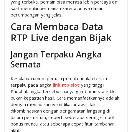
yang terbuka, pemain bisa merasa lebih percaya diri
saat memulai permainan karena punya dasar
pertimbangan yang jelas.
Cara Membaca Data
RTP Live dengan Bijak
Jangan Terpaku Angka
Semata
Kesalahan umum pemain pemula adalah terlalu
terpaku pada angka
link rtp slot
yang tinggi.
Padahal, angka tersebut hanya gambaran statistik,
bukan kepastian hasil. Cara memanfaatkannya adalah
dengan menjadikannya indikator awal, lalu
dikombinasikan dengan pengamatan langsung di
dalam permainan, seperti seberapa sering simbol
bonus muncul atau seberapa cepat fitur tambahan
aktif.