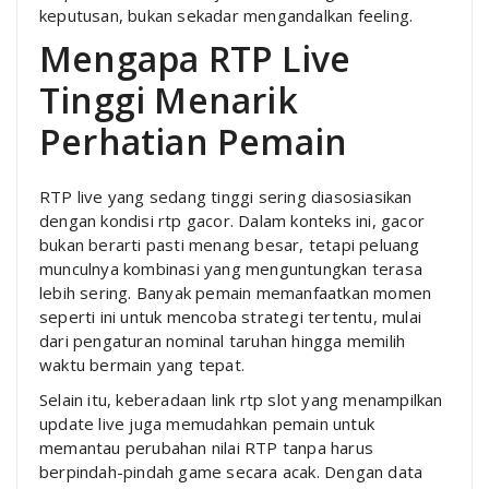
keputusan, bukan sekadar mengandalkan feeling.
Mengapa RTP Live
Tinggi Menarik
Perhatian Pemain
RTP live yang sedang tinggi sering diasosiasikan
dengan kondisi rtp gacor. Dalam konteks ini, gacor
bukan berarti pasti menang besar, tetapi peluang
munculnya kombinasi yang menguntungkan terasa
lebih sering. Banyak pemain memanfaatkan momen
seperti ini untuk mencoba strategi tertentu, mulai
dari pengaturan nominal taruhan hingga memilih
waktu bermain yang tepat.
Selain itu, keberadaan link rtp slot yang menampilkan
update live juga memudahkan pemain untuk
memantau perubahan nilai RTP tanpa harus
berpindah-pindah game secara acak. Dengan data