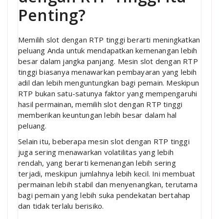
Penting?
Memilih slot dengan RTP tinggi berarti meningkatkan
peluang Anda untuk mendapatkan kemenangan lebih
besar dalam jangka panjang. Mesin slot dengan RTP
tinggi biasanya menawarkan pembayaran yang lebih
adil dan lebih menguntungkan bagi pemain. Meskipun
RTP bukan satu-satunya faktor yang mempengaruhi
hasil permainan, memilih slot dengan RTP tinggi
memberikan keuntungan lebih besar dalam hal
peluang.
Selain itu, beberapa mesin slot dengan RTP tinggi
juga sering menawarkan volatilitas yang lebih
rendah, yang berarti kemenangan lebih sering
terjadi, meskipun jumlahnya lebih kecil. Ini membuat
permainan lebih stabil dan menyenangkan, terutama
bagi pemain yang lebih suka pendekatan bertahap
dan tidak terlalu berisiko.