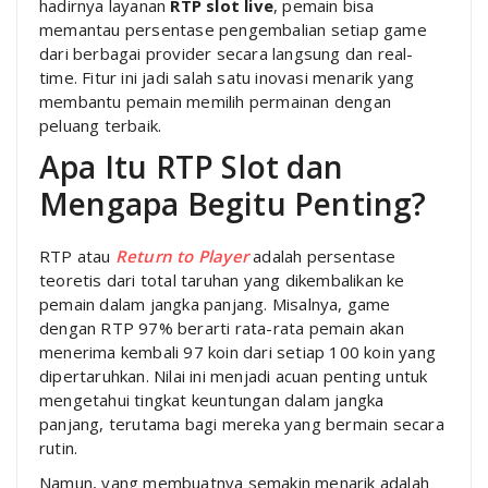
hadirnya layanan
RTP slot live
, pemain bisa
memantau persentase pengembalian setiap game
dari berbagai provider secara langsung dan real-
time. Fitur ini jadi salah satu inovasi menarik yang
membantu pemain memilih permainan dengan
peluang terbaik.
Apa Itu RTP Slot dan
Mengapa Begitu Penting?
RTP atau
Return to Player
adalah persentase
teoretis dari total taruhan yang dikembalikan ke
pemain dalam jangka panjang. Misalnya, game
dengan RTP 97% berarti rata-rata pemain akan
menerima kembali 97 koin dari setiap 100 koin yang
dipertaruhkan. Nilai ini menjadi acuan penting untuk
mengetahui tingkat keuntungan dalam jangka
panjang, terutama bagi mereka yang bermain secara
rutin.
Namun, yang membuatnya semakin menarik adalah