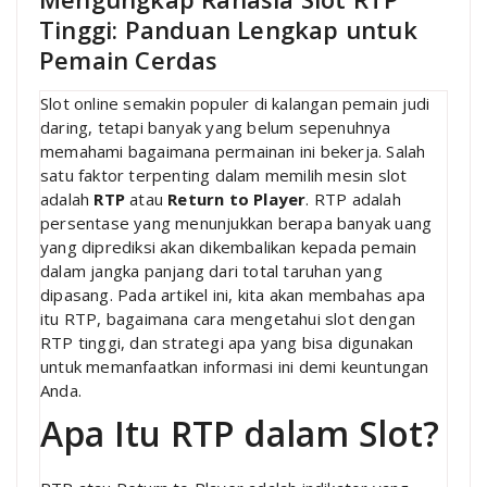
Tinggi: Panduan Lengkap untuk
Pemain Cerdas
Slot online semakin populer di kalangan pemain judi
daring, tetapi banyak yang belum sepenuhnya
memahami bagaimana permainan ini bekerja. Salah
satu faktor terpenting dalam memilih mesin slot
adalah
RTP
atau
Return to Player
. RTP adalah
persentase yang menunjukkan berapa banyak uang
yang diprediksi akan dikembalikan kepada pemain
dalam jangka panjang dari total taruhan yang
dipasang. Pada artikel ini, kita akan membahas apa
itu RTP, bagaimana cara mengetahui slot dengan
RTP tinggi, dan strategi apa yang bisa digunakan
untuk memanfaatkan informasi ini demi keuntungan
Anda.
Apa Itu RTP dalam Slot?