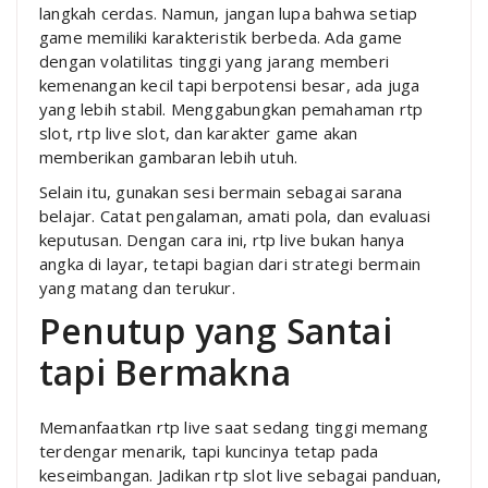
langkah cerdas. Namun, jangan lupa bahwa setiap
game memiliki karakteristik berbeda. Ada game
dengan volatilitas tinggi yang jarang memberi
kemenangan kecil tapi berpotensi besar, ada juga
yang lebih stabil. Menggabungkan pemahaman rtp
slot, rtp live slot, dan karakter game akan
memberikan gambaran lebih utuh.
Selain itu, gunakan sesi bermain sebagai sarana
belajar. Catat pengalaman, amati pola, dan evaluasi
keputusan. Dengan cara ini, rtp live bukan hanya
angka di layar, tetapi bagian dari strategi bermain
yang matang dan terukur.
Penutup yang Santai
tapi Bermakna
Memanfaatkan rtp live saat sedang tinggi memang
terdengar menarik, tapi kuncinya tetap pada
keseimbangan. Jadikan rtp slot live sebagai panduan,