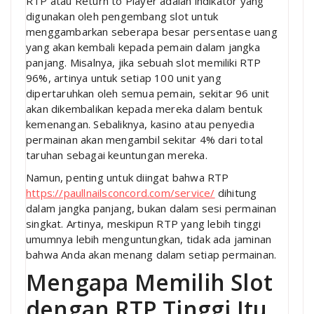
RTP atau Return to Player adalah indikator yang
digunakan oleh pengembang slot untuk
menggambarkan seberapa besar persentase uang
yang akan kembali kepada pemain dalam jangka
panjang. Misalnya, jika sebuah slot memiliki RTP
96%, artinya untuk setiap 100 unit yang
dipertaruhkan oleh semua pemain, sekitar 96 unit
akan dikembalikan kepada mereka dalam bentuk
kemenangan. Sebaliknya, kasino atau penyedia
permainan akan mengambil sekitar 4% dari total
taruhan sebagai keuntungan mereka.
Namun, penting untuk diingat bahwa RTP
https://paullnailsconcord.com/service/
dihitung
dalam jangka panjang, bukan dalam sesi permainan
singkat. Artinya, meskipun RTP yang lebih tinggi
umumnya lebih menguntungkan, tidak ada jaminan
bahwa Anda akan menang dalam setiap permainan.
Mengapa Memilih Slot
dengan RTP Tinggi Itu