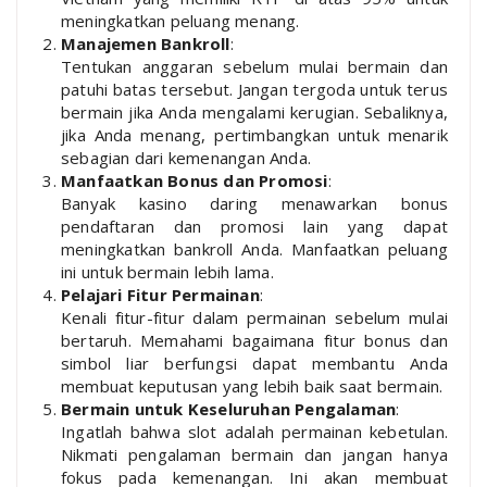
meningkatkan peluang menang.
Manajemen Bankroll
:
Tentukan anggaran sebelum mulai bermain dan
patuhi batas tersebut. Jangan tergoda untuk terus
bermain jika Anda mengalami kerugian. Sebaliknya,
jika Anda menang, pertimbangkan untuk menarik
sebagian dari kemenangan Anda.
Manfaatkan Bonus dan Promosi
:
Banyak kasino daring menawarkan bonus
pendaftaran dan promosi lain yang dapat
meningkatkan bankroll Anda. Manfaatkan peluang
ini untuk bermain lebih lama.
Pelajari Fitur Permainan
:
Kenali fitur-fitur dalam permainan sebelum mulai
bertaruh. Memahami bagaimana fitur bonus dan
simbol liar berfungsi dapat membantu Anda
membuat keputusan yang lebih baik saat bermain.
Bermain untuk Keseluruhan Pengalaman
:
Ingatlah bahwa slot adalah permainan kebetulan.
Nikmati pengalaman bermain dan jangan hanya
fokus pada kemenangan. Ini akan membuat