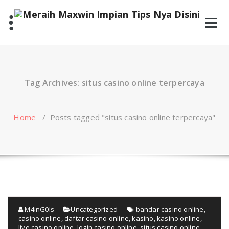
Skip
to
content
Tag Archives: situs casino online terpercaya
Home
/
Posts tagged "situs casino online terpercaya"
M4inG0ls
Uncategorized
bandar casino online
,
casino online
,
daftar casino online
,
kasino
,
kasino online
,
live casino online
,
login casino online
,
situs casino online