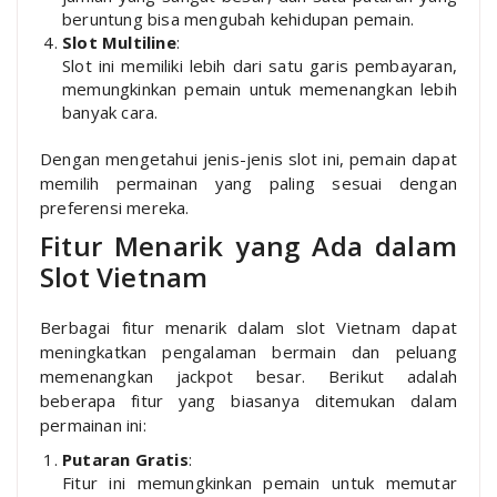
beruntung bisa mengubah kehidupan pemain.
Slot Multiline
:
Slot ini memiliki lebih dari satu garis pembayaran,
memungkinkan pemain untuk memenangkan lebih
banyak cara.
Dengan mengetahui jenis-jenis slot ini, pemain dapat
memilih permainan yang paling sesuai dengan
preferensi mereka.
Fitur Menarik yang Ada dalam
Slot Vietnam
Berbagai fitur menarik dalam slot Vietnam dapat
meningkatkan pengalaman bermain dan peluang
memenangkan jackpot besar. Berikut adalah
beberapa fitur yang biasanya ditemukan dalam
permainan ini:
Putaran Gratis
:
Fitur ini memungkinkan pemain untuk memutar