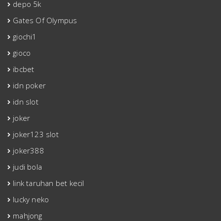
depo 5k
Gates Of Olympus
giochi1
gioco
ibcbet
idn poker
idn slot
joker
joker123 slot
joker388
judi bola
link taruhan bet kecil
lucky neko
mahjong