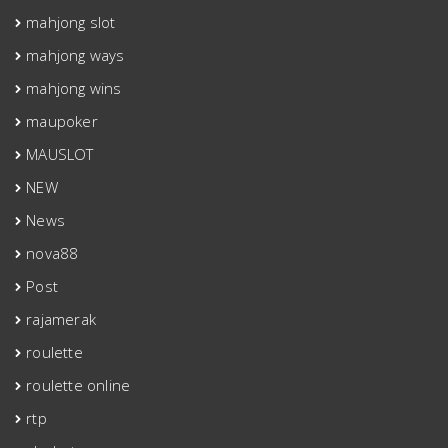
mahjong slot
mahjong ways
mahjong wins
maupoker
MAUSLOT
NEW
News
nova88
Post
rajamerak
roulette
roulette online
rtp