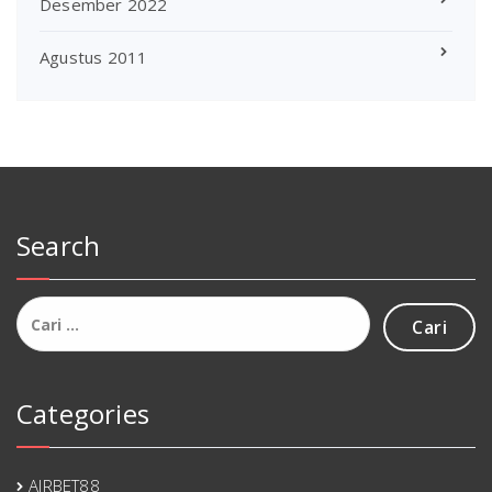
Desember 2022
Agustus 2011
Search
Cari
untuk:
Categories
AIRBET88