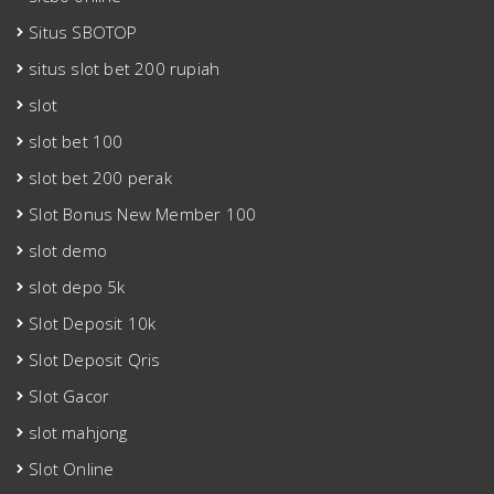
Situs SBOTOP
situs slot bet 200 rupiah
slot
slot bet 100
slot bet 200 perak
Slot Bonus New Member 100
slot demo
slot depo 5k
Slot Deposit 10k
Slot Deposit Qris
Slot Gacor
slot mahjong
Slot Online