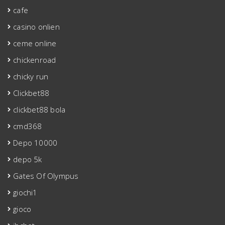
cafe
casino onlien
ceme online
chickenroad
chicky run
Clickbet88
clickbet88 bola
cmd368
Depo 10000
depo 5k
Gates Of Olympus
giochi1
gioco