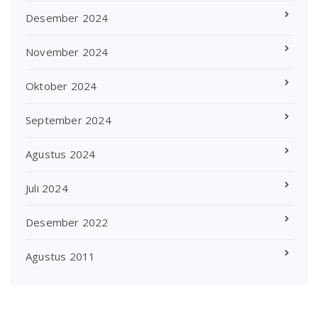
Desember 2024
November 2024
Oktober 2024
September 2024
Agustus 2024
Juli 2024
Desember 2022
Agustus 2011