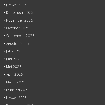
Januari 2026
Desember 2025
November 2025
Oktober 2025
September 2025
Agustus 2025
Juli 2025
Juni 2025
Mei 2025
April 2025
Maret 2025
Februari 2025
Januari 2025