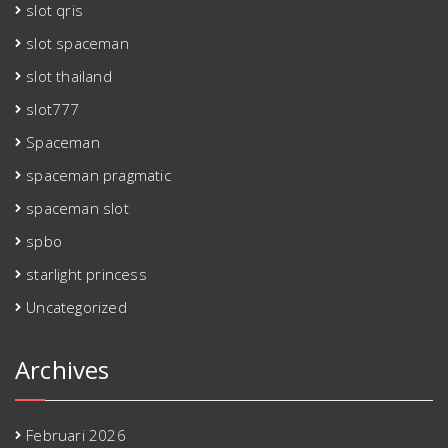
slot qris
slot spaceman
slot thailand
slot777
Spaceman
spaceman pragmatic
spaceman slot
spbo
starlight princess
Uncategorized
Archives
Februari 2026