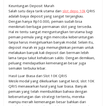
Keuntungan Deposit Murah
Salah satu daya tarik utama dari
slot depo 10k
QRIS
adalah biaya deposit yang sangat terjangkau.
Dengan hanya Rp10.000, pemain sudah bisa
menikmati berbagai permainan slot yang tersedia.
Hal ini tentu sangat menguntungkan terutama bagi
pemain pemula yang ingin mencoba keberuntungan
tanpa harus mengeluarkan banyak modal. Selain itu,
deposit murah ini juga memungkinkan pemain untuk
melakukan banyak kali deposit dan bermain lebih
lama tanpa takut kehabisan saldo. Dengan demikian,
peluang mendapatkan kemenangan besar juga
semakin terbuka lebar.
Hasil Luar Biasa dari Slot 10K QRIS
Meski modal yang dikeluarkan sangat kecil, slot 10K
QRIS menawarkan hasil yang luar biasa. Banyak
pemain yang telah membuktikan bahwa dengan
keberuntungan dan strategi tertentu, mereka
mampu meraih kemenangan besar bahkan dari