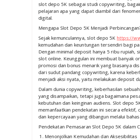
slot depo 5K sebagai studi copywriting, bag
pelajaran apa yang dapat diambil dari fenomen
digital.
Mengapa Slot Depo 5K Menjadi Perbincangan
Sejak kemunculannya, slot depo 5K
https://w
kemudahan dan keuntungan tersendiri bagi pa
Dengan minimal deposit hanya 5 ribu rupiah, 
slot online. Keunggulan ini membuat banyak o
promosi dan bonus menarik yang biasanya dise
dari sudut pandang copywriting, karena kebe
menjadi aksi nyata, yaitu melakukan deposit d
Dalam dunia copywriting, keberhasilan sebua
yang disampaikan, tetapi juga bagaimana pe
kebutuhan dan keinginan audiens. Slot depo 
memanfaatkan pendekatan ini secara efektif,
dan kepercayaan yang dibangun melalui bahasa
Pendekatan Pemasaran Slot Depo 5K dalam C
Menonjolkan Kemudahan dan Aksesibilitas