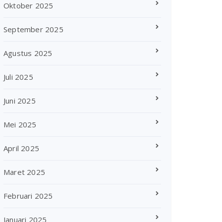
Oktober 2025
September 2025
Agustus 2025
Juli 2025
Juni 2025
Mei 2025
April 2025
Maret 2025
Februari 2025
Januari 2025