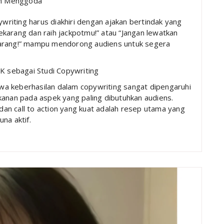
an Menggoda
riting harus diakhiri dengan ajakan bertindak yang
karang dan raih jackpotmu!” atau “Jangan lewatkan
karang!” mampu mendorong audiens untuk segera
5K sebagai Studi Copywriting
a keberhasilan dalam copywriting sangat dipengaruhi
kanan pada aspek yang paling dibutuhkan audiens.
an call to action yang kuat adalah resep utama yang
a aktif.