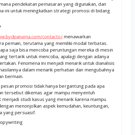
aimana pendekatan pemasaran yang digunakan, dan
a ini untuk meningkatkan strategi promosi di bidang
?
ww.bydpanama.com/contacto/
menawarkan
ra pemain, terutama yang memiliki modal terbatas.
siapa saja bisa mencoba peruntungan mereka di mesin
rang tertarik untuk mencoba, apalagi dengan adanya
rtakan. Fenomena ini menjadi menarik untuk dianalisis
rhasilannya dalam menarik perhatian dan mengubahnya
an bermain.
h pesan promosi tidak hanya bergantung pada apa
san tersebut dikemas agar mampu menyentuh
5K menjadi studi kasus yang menarik karena mampu
 dengan menonjolkan aspek kemudahan, keuntungan,
 yang persuasif.
opywriting