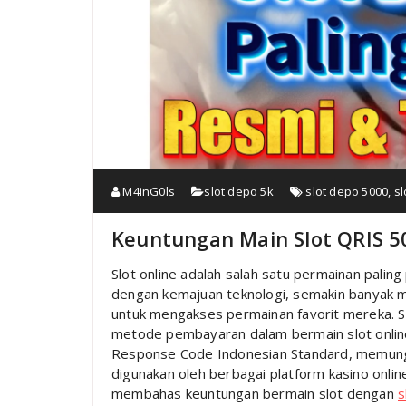
M4inG0ls
slot depo 5k
slot depo 5000
,
sl
Keuntungan Main Slot QRIS 5
Slot online adalah salah satu permainan paling
dengan kemajuan teknologi, semakin banya
untuk mengakses permainan favorit mereka. 
metode pembayaran dalam bermain slot online
Response Code Indonesian Standard, memungkin
digunakan oleh berbagai platform kasino online
membahas keuntungan bermain slot dengan
s